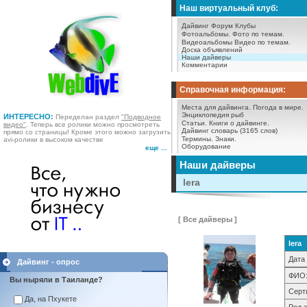
Наш виртуальный клуб:
Дайвинг Форум
Клубы
Фотоальбомы.
Фото по темам.
Видеоальбомы
Видео по темам.
Доска объявлений
Наши дайверы
Комментарии
Справочная информация:
Места для дайвинга.
Погода в мире.
Энциклопедия рыб
ИНТЕРЕСНО:
Переделан раздел
"Подводное
Статьи.
Книги о дайвинге.
видео"
. Теперь все ролики можно просмотреть
Дайвинг словарь (3165 слов)
прямо со страницы! Кроме этого можно загрузить
Термины.
Знаки.
avi-ролики в высоком качестве
Оборудование
еще ...
Наши дайверы
lera
[ Все дайверы ]
lera
Дата
Дайвинг - опрос
ФИО
Вы ныряли в Таиланде?
Серт
Да, на Пхукете