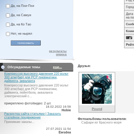
Род 
Да, на Пхи-Пхи
Город
Дата
Да, на Самуи
на по
Да, на Ко Тао
Сооб
Комм
Нет, не нырял
Рейт
результаты
опроса
Друзья:
Обсуждаемые темы
еще...
Компрессор высокого давления 220 вольт
300 атм(бар) для PCP пневматики,
дайвинга, акваланга
Компрессор высокого давления 220 вольт
300 атм(бар) для PCP пневматики,
дайвинга, пейнтбола, акваланга
электрический c...
прикреплено фото/видео: 2 шт.
18.02.2022 16:58
Pound
Hobie
Раскрутка сайта статьями | Заказать
статейное продвижение
Фотоальбомы пользователя:
Принимаю заказы...
Сафари юг Красного моря
27.07.2021 11:54
Ewsdea