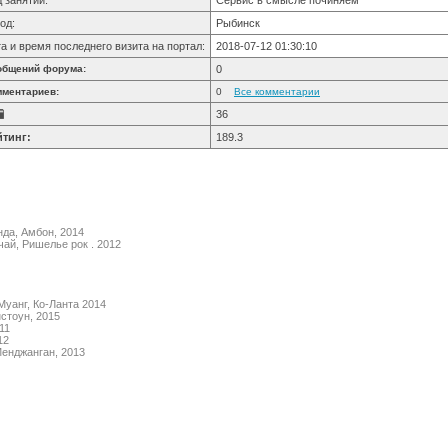
 занятий:
Сервис в смысле починяем
од:
Рыбинск
а и время последнего визита на портал:
2018-07-12 01:30:10
общений форума:
0
мментариев:
0
Все комментарии
36
йтинг:
189.3
да, Амбон, 2014
ай, Ришелье рок . 2012
Муанг, Ко-Ланта 2014
стоун, 2015
11
12
енджанган, 2013