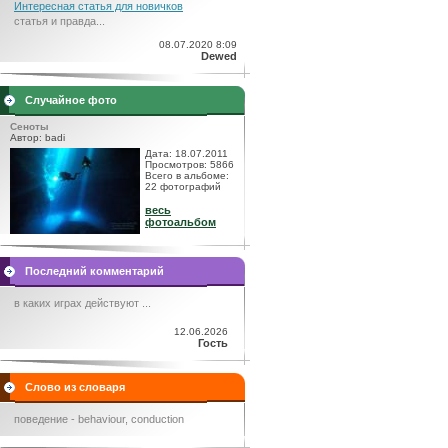
Интересная статья для новичков
статья и правда...
08.07.2020 8:09
Dewed
Случайное фото
Сеноты
Автор: badi
Дата: 18.07.2011
Просмотров: 5866
Всего в альбоме:
22 фотографий
весь
фотоальбом
Последний комментарий
в каких играх действуют ...
12.06.2026
Гость
Слово из словаря
поведение - behaviour, conduction