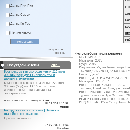
Род
Да, на Пхи-Пхи
Гор
Дат
Да, на Самуи
Со
Да, на Ко Тао
Ко
Нет, не нырял
Ре
результаты
опроса
Фотоальбомы пользователя:
МЬЯНМА 2014
Мальдивы 2013
Судан 2016
Обсуждаемые темы
еще...
Индонезия, Раджа Ампат море Бан
Таиланд Симиланы, Ко Бон. Ко Тач
Компрессор высокого давления 220 вольт
Египет, Дахаб
300 атм(бар) для PCP пневматики,
Египет (NORTH & WRECK) 2014
дайвинга, акваланга
Мальдивы, Юг. 2017
Компрессор высокого давления 220 вольт
Египет , Рокки, Забаргад , 2013
300 атм(бар) для PCP пневматики,
Таиланд, Пхи-Пхи, Хин-Донг, Хин-
дайвинга, пейнтбола, акваланга
Египет, Бразерс, Дедалус, Эльфин
электрический c...
Турция,Текирова, Три Острова, 20
ЕГИПЕТ,Сент Джонс, сентябрь 20
прикреплено фото/видео: 2 шт.
ИНДОНЕЗИЯ, Юг и Север Бали, М
18.02.2022 16:58
Hobie
Раскрутка сайта статьями | Заказать
статейное продвижение
Принимаю заказы...
27.07.2021 11:54
Ewsdea