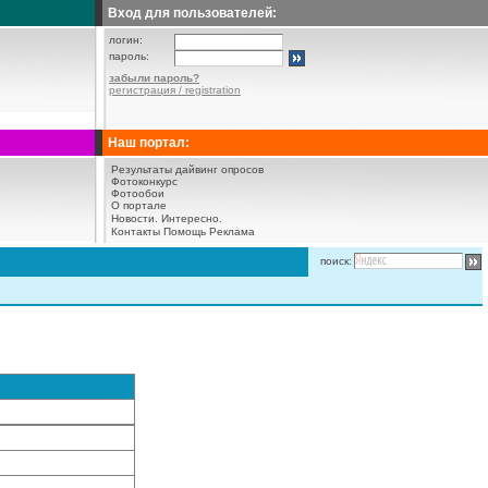
Вход для пользователей:
логин:
пароль:
забыли пароль?
регистрация / registration
Наш портал:
Результаты дайвинг опросов
Фотоконкурс
Фотообои
О портале
Новости.
Интересно.
Контакты
Помощь
Реклама
поиск: