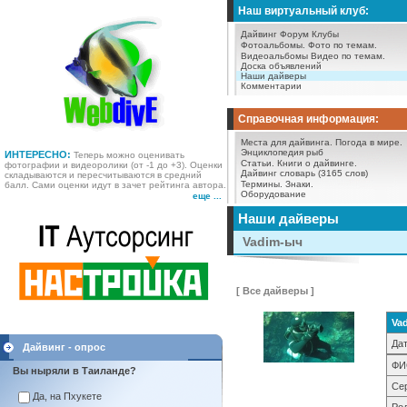
Наш виртуальный клуб:
Дайвинг Форум
Клубы
Фотоальбомы.
Фото по темам.
Видеоальбомы
Видео по темам.
Доска объявлений
Наши дайверы
Комментарии
Справочная информация:
Места для дайвинга.
Погода в мире.
Энциклопедия рыб
ИНТЕРЕСНО:
Теперь можно оценивать
Статьи.
Книги о дайвинге.
фотографии и видеоролики (от -1 до +3). Оценки
Дайвинг словарь (3165 слов)
складываются и пересчитываются в средний
Термины.
Знаки.
балл. Сами оценки идут в зачет рейтинга автора.
Оборудование
еще ...
Наши дайверы
Vadim-ыч
[ Все дайверы ]
Va
Дат
Дайвинг - опрос
ФИ
Вы ныряли в Таиланде?
Се
Да, на Пхукете