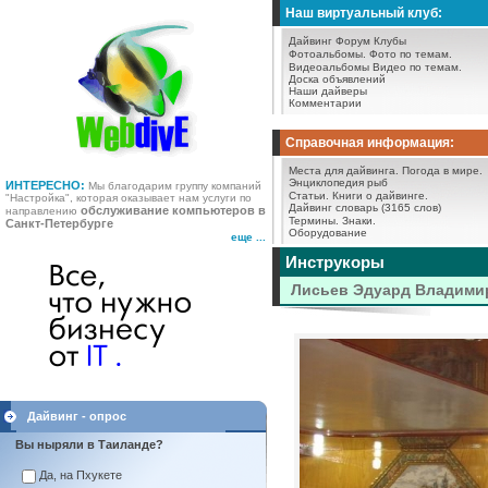
Наш виртуальный клуб:
Дайвинг Форум
Клубы
Фотоальбомы.
Фото по темам.
Видеоальбомы
Видео по темам.
Доска объявлений
Наши дайверы
Комментарии
Справочная информация:
Места для дайвинга.
Погода в мире.
Энциклопедия рыб
ИНТЕРЕСНО:
Мы благодарим группу компаний
Статьи.
Книги о дайвинге.
"Настройка", которая оказывает нам услуги по
Дайвинг словарь (3165 слов)
обслуживание компьютеров в
направлению
Термины.
Знаки.
Санкт-Петербурге
Оборудование
еще ...
Инструкоры
Лисьев Эдуард Владими
Дайвинг - опрос
Вы ныряли в Таиланде?
Да, на Пхукете