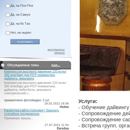
Да, на Пхи-Пхи
Да, на Самуи
Да, на Ко Тао
Нет, не нырял
результаты
опроса
Обсуждаемые темы
еще...
Компрессор высокого давления 220 вольт
300 атм(бар) для PCP пневматики,
дайвинга, акваланга
Компрессор высокого давления 220 вольт
300 атм(бар) для PCP пневматики,
дайвинга, пейнтбола, акваланга
электрический c...
прикреплено фото/видео: 2 шт.
Услуги:
18.02.2022 16:58
- Обучение дайвингу
Hobie
Раскрутка сайта статьями | Заказать
- Сопровождение де
статейное продвижение
Принимаю заказы...
- Сопровождение са
- Встреча групп, ор
27.07.2021 11:54
Ewsdea