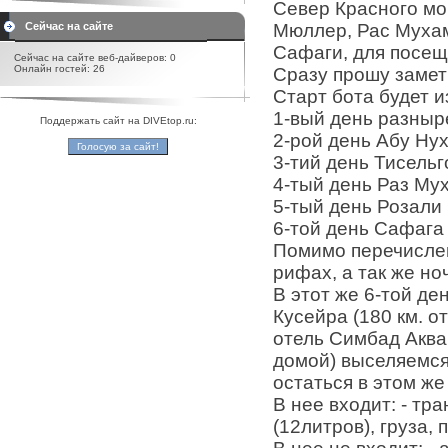
Север Красного мо
Сейчас на сайте
Мюллер, Рас Мухам
Сафаги, для посещ
Сейчас на сайте веб-дайверов: 0
Онлайн гостей: 26
Сразу прошу замети
Старт бота будет и
1-вый день разныр
Поддержать сайт на DIVEtop.ru:
2-рой день Абу Нух
3-тий день Тисельг
4-тый день Раз Мух
5-тый день Розали
6-той день Сафага
Помимо перечислен
рифах, а так же но
В этот же 6-той де
Кусейра (180 км. о
отель Симбад Аква.
домой) выселяемся 
остаться в этом же
В нее входит: - тр
(12литров), груза,