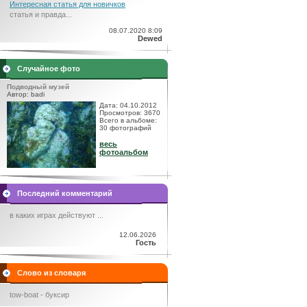
Интересная статья для новичков
статья и правда...
08.07.2020 8:09
Dewed
Случайное фото
Подводный музей
Автор: badi
Дата: 04.10.2012
Просмотров: 3670
Всего в альбоме:
30 фотографий
весь
фотоальбом
Последний комментарий
в каких играх действуют ...
12.06.2026
Гость
Слово из словаря
tow-boat - буксир