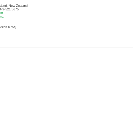
kland, New Zealand
4-9-521 3675
om
.nz
сков в год