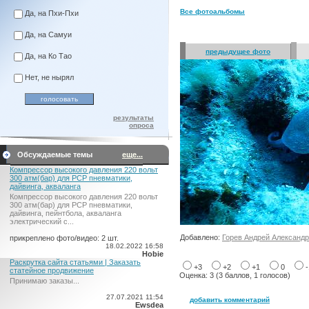
Все фотоальбомы
Да, на Пхи-Пхи
Да, на Самуи
предыдущее фото
Да, на Ко Тао
Нет, не нырял
результаты
опроса
Обсуждаемые темы
еще...
Компрессор высокого давления 220 вольт
300 атм(бар) для PCP пневматики,
дайвинга, акваланга
Компрессор высокого давления 220 вольт
300 атм(бар) для PCP пневматики,
дайвинга, пейнтбола, акваланга
электрический c...
Добавлено:
Горев Андрей Александ
прикреплено фото/видео: 2 шт.
18.02.2022 16:58
Hobie
Раскрутка сайта статьями | Заказать
+3
+2
+1
0
статейное продвижение
Оценка: 3 (3 баллов, 1 голосов)
Принимаю заказы...
27.07.2021 11:54
добавить комментарий
Ewsdea