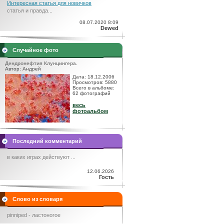
Интересная статья для новичков
статья и правда...
08.07.2020 8:09
Dewed
Случайное фото
Дендронефтия Клунцингера.
Автор: Андрей
Дата: 18.12.2006
Просмотров: 5880
Всего в альбоме:
62 фотографий
весь
фотоальбом
Последний комментарий
в каких играх действуют ...
12.06.2026
Гость
Слово из словаря
pinniped - ластоногое