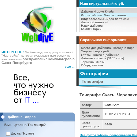
Наш виртуальный клуб:
Дайвинг Форум
Клубы
Фотоальбомы.
Фото по темам.
Видеоальбомы
Видео по темам.
Доска объявлений
Наши дайверы
Комментарии
Справочная информация:
Места для дайвинга.
Погода в мире.
Энциклопедия рыб
ИНТЕРЕСНО:
Мы благодарим группу компаний
Статьи.
Книги о дайвинге.
"Настройка", которая оказывает нам услуги по
Дайвинг словарь (3165 слов)
обслуживание компьютеров в
направлению
Термины.
Знаки.
Санкт-Петербурге
Оборудование
еще ...
Фотография
Тенерифе
Тенерифе.Скаты.Черепахи.
Автор:
Сэм-Sam
Дата
13.02.2009 23:51
публикации:
Дайвинг - опрос
Всего
4449
Вы ныряли в Таиланде?
просмотров:
Да, на Пхукете
Все фотоальбомы пользователя Сэм