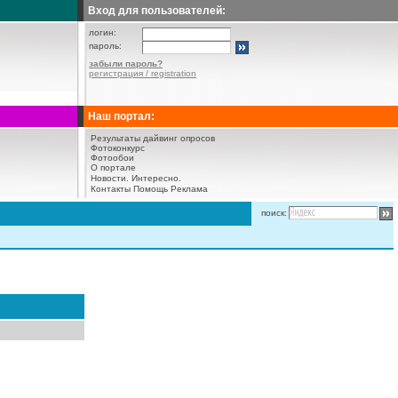
Вход для пользователей:
логин:
пароль:
забыли пароль?
регистрация / registration
Наш портал:
Результаты дайвинг опросов
Фотоконкурс
Фотообои
О портале
Новости.
Интересно.
Контакты
Помощь
Реклама
поиск: