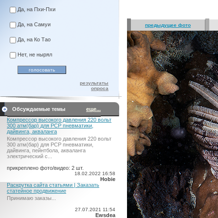
Да, на Пхи-Пхи
Да, на Самуи
предыдущее фото
Да, на Ко Тао
Нет, не нырял
результаты
опроса
Обсуждаемые темы
еще...
Компрессор высокого давления 220 вольт
300 атм(бар) для PCP пневматики,
дайвинга, акваланга
Компрессор высокого давления 220 вольт
300 атм(бар) для PCP пневматики,
дайвинга, пейнтбола, акваланга
электрический c...
прикреплено фото/видео: 2 шт.
18.02.2022 16:58
Hobie
Раскрутка сайта статьями | Заказать
статейное продвижение
Принимаю заказы...
27.07.2021 11:54
Ewsdea