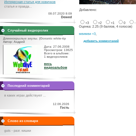
Интересная статья для новичков
статья и правда...
Добавлено:
08.07.2020 8:09
Dewed
+3
+2
+1
0
Оценка: 2.25 (9 баллов, 4 голосов)
Случайный видеоролик
мвимви +3
,
Длиннокрылые акулы. (Oceanic white-tip
добавить комментарий
Автор: Андрей
Дата: 27.06.2008
Просмотров: 13625
Всего в альбоме:
1 видеороликов
весь
видеоальбом
Последний комментарий
в каких играх действуют ...
12.06.2026
Гость
Слово из словаря
guts - разг. кишки