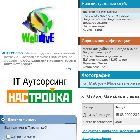
Наш виртуальный клуб:
Дайвинг Форум
Клубы
Фотоальбомы.
Фото по темам.
Видеоальбомы
Видео по темам.
Доска объявлений
Наши дайверы
Комментарии
Справочная информация:
Места для дайвинга.
Погода в мире.
Энциклопедия рыб
ИНТЕРЕСНО:
Мы благодарим группу компаний
Статьи.
Книги о дайвинге.
"Настройка", которая оказывает нам услуги по
Дайвинг словарь (3165 слов)
обслуживание компьютеров в
направлению
Термины.
Знаки.
Санкт-Петербурге
Оборудование
еще ...
Фотография
о. Мабул - Малайзия янв
о. Мабул, Малайзия - янва
Автор:
TonyZ
Дата публикации:
15.03.2009 23:1
Дайвинг - опрос
Всего просмотров:
4509
Вы ныряли в Таиланде?
Все фотоальбомы пользователя Tony
Да, на Пхукете
Все фотоальбомы