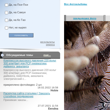
Все фотоальбомы
Да, на Пхи-Пхи
Да, на Самуи
предыдущее фото
Да, на Ко Тао
Нет, не нырял
результаты
опроса
Обсуждаемые темы
еще...
Компрессор высокого давления 220 вольт
300 атм(бар) для PCP пневматики,
дайвинга, акваланга
Компрессор высокого давления 220 вольт
300 атм(бар) для PCP пневматики,
дайвинга, пейнтбола, акваланга
электрический c...
прикреплено фото/видео: 2 шт.
18.02.2022 16:58
Hobie
Раскрутка сайта статьями | Заказать
статейное продвижение
Принимаю заказы...
27.07.2021 11:54
Ewsdea