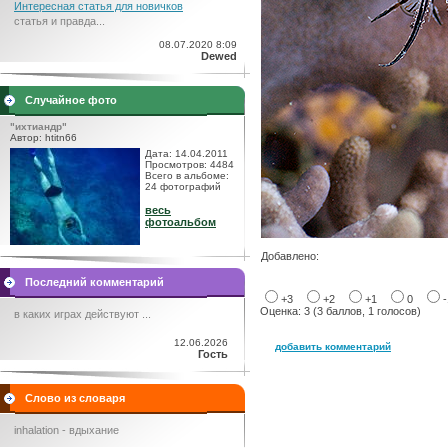
Интересная статья для новичков
статья и правда...
08.07.2020 8:09
Dewed
Случайное фото
"ихтиандр"
Автор: htitn66
Дата: 14.04.2011
Просмотров: 4484
Всего в альбоме:
24 фотографий
весь
фотоальбом
Добавлено:
Последний комментарий
+3
+2
+1
0
Оценка: 3 (3 баллов, 1 голосов)
в каких играх действуют ...
12.06.2026
добавить комментарий
Гость
Слово из словаря
inhalation - вдыхание