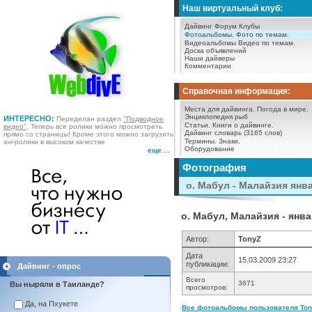
Наш виртуальный клуб:
Дайвинг Форум
Клубы
Фотоальбомы.
Фото по темам.
Видеоальбомы
Видео по темам.
Доска объявлений
Наши дайверы
Комментарии
Справочная информация:
Места для дайвинга.
Погода в мире.
Энциклопедия рыб
ИНТЕРЕСНО:
Переделан раздел
"Подводное
Статьи.
Книги о дайвинге.
видео"
. Теперь все ролики можно просмотреть
Дайвинг словарь (3165 слов)
прямо со страницы! Кроме этого можно загрузить
Термины.
Знаки.
avi-ролики в высоком качестве
Оборудование
еще ...
Фотография
о. Мабул - Малайзия янв
о. Мабул, Малайзия - янва
Автор:
TonyZ
Дата
15.03.2009 23:27
публикации:
Дайвинг - опрос
Всего
3671
Вы ныряли в Таиланде?
просмотров:
Да, на Пхукете
Все фотоальбомы пользователя Tony