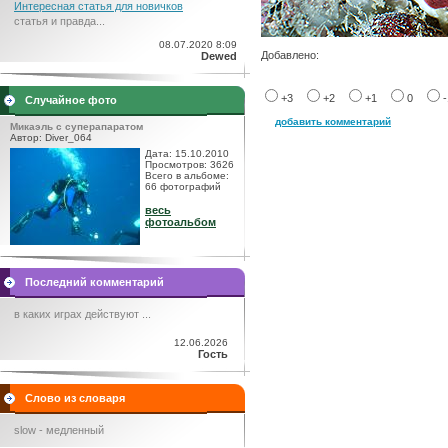
Интересная статья для новичков
статья и правда...
08.07.2020 8:09
Добавлено:
Dewed
+3
+2
+1
0
Случайное фото
добавить комментарий
Микаэль с суперапаратом
Автор: Diver_064
Дата: 15.10.2010
Просмотров: 3626
Всего в альбоме:
66 фотографий
весь
фотоальбом
Последний комментарий
в каких играх действуют ...
12.06.2026
Гость
Слово из словаря
slow - медленный