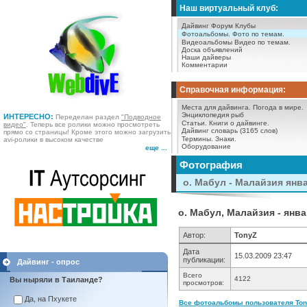
Наш виртуальный клуб:
Дайвинг Форум
Клубы
Фотоальбомы.
Фото по темам.
Видеоальбомы
Видео по темам.
Доска объявлений
Наши дайверы
Комментарии
Справочная информация:
Места для дайвинга.
Погода в мире.
Энциклопедия рыб
ИНТЕРЕСНО:
Переделан раздел
"Подводное
Статьи.
Книги о дайвинге.
видео"
. Теперь все ролики можно просмотреть
Дайвинг словарь (3165 слов)
прямо со страницы! Кроме этого можно загрузить
Термины.
Знаки.
avi-ролики в высоком качестве
Оборудование
еще ...
Фотография
о. Мабул - Малайзия янв
о. Мабул, Малайзия - янва
Автор:
TonyZ
Дата
15.03.2009 23:47
публикации:
Дайвинг - опрос
Всего
4122
Вы ныряли в Таиланде?
просмотров:
Да, на Пхукете
Все фотоальбомы пользователя Tony