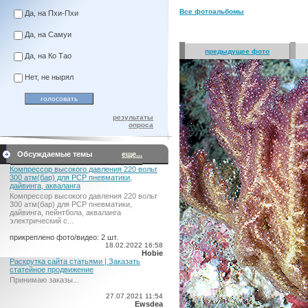
Все фотоальбомы
Да, на Пхи-Пхи
Да, на Самуи
предыдущее фото
Да, на Ко Тао
Нет, не нырял
результаты
опроса
Обсуждаемые темы
еще...
Компрессор высокого давления 220 вольт
300 атм(бар) для PCP пневматики,
дайвинга, акваланга
Компрессор высокого давления 220 вольт
300 атм(бар) для PCP пневматики,
дайвинга, пейнтбола, акваланга
электрический c...
прикреплено фото/видео: 2 шт.
18.02.2022 16:58
Hobie
Раскрутка сайта статьями | Заказать
статейное продвижение
Принимаю заказы...
27.07.2021 11:54
Ewsdea