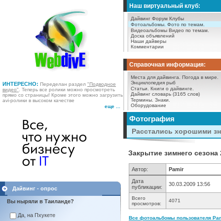
Наш виртуальный клуб:
Дайвинг Форум
Клубы
Фотоальбомы.
Фото по темам.
Видеоальбомы
Видео по темам.
Доска объявлений
Наши дайверы
Комментарии
Справочная информация:
Места для дайвинга.
Погода в мире.
Энциклопедия рыб
ИНТЕРЕСНО:
Переделан раздел
"Подводное
Статьи.
Книги о дайвинге.
видео"
. Теперь все ролики можно просмотреть
Дайвинг словарь (3165 слов)
прямо со страницы! Кроме этого можно загрузить
Термины.
Знаки.
avi-ролики в высоком качестве
Оборудование
еще ...
Фотография
Расстались хорошими з
Закрытие зимнего сезона 
Автор:
Pamir
Дата
30.03.2009 13:56
публикации:
Дайвинг - опрос
Всего
4071
Вы ныряли в Таиланде?
просмотров:
Да, на Пхукете
Все фотоальбомы пользователя Pami