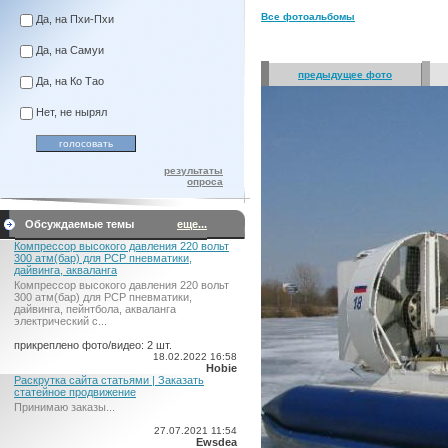
Все фотоальбомы
Да, на Пхи-Пхи
Да, на Самуи
предыдущее фото
Да, на Ко Тао
Нет, не нырял
результаты
опроса
Обсуждаемые темы
еще...
Компрессор высокого давления 220 вольт
300 атм(бар) для PCP пневматики,
дайвинга, акваланга
Компрессор высокого давления 220 вольт
300 атм(бар) для PCP пневматики,
дайвинга, пейнтбола, акваланга
электрический c...
прикреплено фото/видео: 2 шт.
18.02.2022 16:58
Hobie
Раскрутка сайта статьями | Заказать
статейное продвижение
Принимаю заказы...
27.07.2021 11:54
Ewsdea