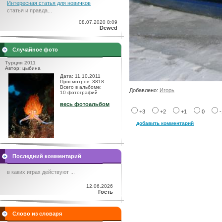
Интересная статья для новичков
статья и правда...
08.07.2020 8:09
Dewed
Случайное фото
Турция 2011
Автор: цыбина
Дата: 11.10.2011
Просмотров: 3818
Всего в альбоме:
Добавлено:
Игорь
10 фотографий
весь фотоальбом
+3
+2
+1
0
добавить комментарий
Последний комментарий
в каких играх действуют ...
12.06.2026
Гость
Слово из словаря