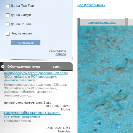
Все фотоальбомы
Да, на Пхи-Пхи
Да, на Самуи
предыдущее фото
Да, на Ко Тао
Нет, не нырял
результаты
опроса
Обсуждаемые темы
еще...
Компрессор высокого давления 220 вольт
300 атм(бар) для PCP пневматики,
дайвинга, акваланга
Компрессор высокого давления 220 вольт
300 атм(бар) для PCP пневматики,
дайвинга, пейнтбола, акваланга
электрический c...
прикреплено фото/видео: 2 шт.
18.02.2022 16:58
Hobie
Раскрутка сайта статьями | Заказать
статейное продвижение
Принимаю заказы...
27.07.2021 11:54
Ewsdea