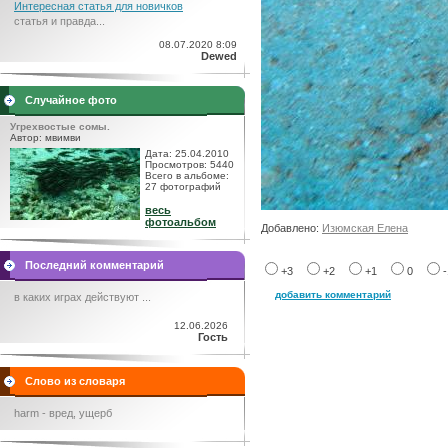
Интересная статья для новичков
статья и правда...
08.07.2020 8:09
Dewed
Случайное фото
Угрехвостые сомы.
Автор: мвимви
Дата: 25.04.2010
Просмотров: 5440
Всего в альбоме:
27 фотографий
весь
фотоальбом
Добавлено:
Изюмская Елена
Последний комментарий
+3
+2
+1
0
добавить комментарий
в каких играх действуют ...
12.06.2026
Гость
Слово из словаря
harm - вред, ущерб