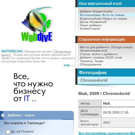
Наш виртуальный клуб:
Дайвинг Форум
Клубы
Фотоальбомы.
Фото по темам.
Видеоальбомы
Видео по темам.
Доска объявлений
Наши дайверы
Комментарии
Справочная информация:
Места для дайвинга.
Погода в мире.
Энциклопедия рыб
ИНТЕРЕСНО:
Переделан раздел
"Подводное
Статьи.
Книги о дайвинге.
видео"
. Теперь все ролики можно просмотреть
Дайвинг словарь (3165 слов)
прямо со страницы! Кроме этого можно загрузить
Термины.
Знаки.
avi-ролики в высоком качестве
Оборудование
еще ...
Фотография
Chromodorid
Май, 2009 / Chromodorid
Автор:
Май.
Дата
09.05.2009 17:49
публикации:
Дайвинг - опрос
Всего
3952
Вы ныряли в Таиланде?
просмотров:
Да, на Пхукете
Все фотоальбомы пользователя Май.