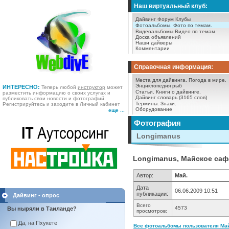
Наш виртуальный клуб:
Дайвинг Форум
Клубы
Фотоальбомы.
Фото по темам.
Видеоальбомы
Видео по темам.
Доска объявлений
Наши дайверы
Комментарии
Справочная информация:
Места для дайвинга.
Погода в мире.
Энциклопедия рыб
ИНТЕРЕСНО:
Теперь любой
инструктор
может
Статьи.
Книги о дайвинге.
разместить информацию о своих услугах и
Дайвинг словарь (3165 слов)
публиковать свои новости и фотографий.
Термины.
Знаки.
Регистрируйтесь и заходите в Личный кабинет
Оборудование
еще ...
Фотография
Longimanus
Longimanus, Майское сафа
Автор:
Май.
Дата
06.06.2009 10:51
публикации:
Дайвинг - опрос
Всего
4573
Вы ныряли в Таиланде?
просмотров:
Да, на Пхукете
Все фотоальбомы пользователя Май.