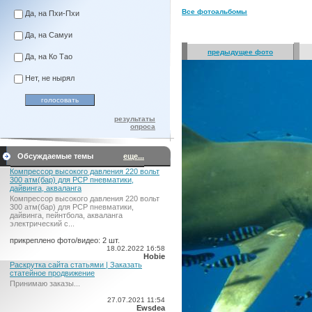
Все фотоальбомы
Да, на Пхи-Пхи
Да, на Самуи
предыдущее фото
Да, на Ко Тао
Нет, не нырял
результаты
опроса
Обсуждаемые темы
еще...
Компрессор высокого давления 220 вольт
300 атм(бар) для PCP пневматики,
дайвинга, акваланга
Компрессор высокого давления 220 вольт
300 атм(бар) для PCP пневматики,
дайвинга, пейнтбола, акваланга
электрический c...
прикреплено фото/видео: 2 шт.
18.02.2022 16:58
Hobie
Раскрутка сайта статьями | Заказать
статейное продвижение
Принимаю заказы...
27.07.2021 11:54
Ewsdea