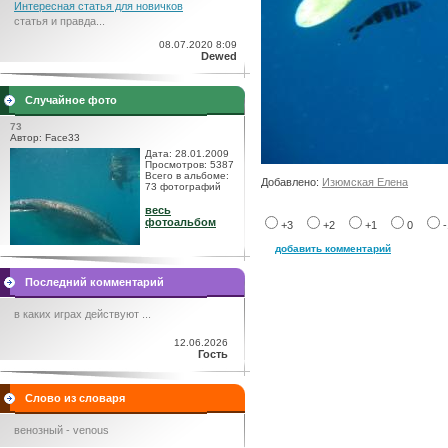
Интересная статья для новичков
статья и правда...
08.07.2020 8:09
Dewed
Случайное фото
73
Автор: Face33
Дата: 28.01.2009
Просмотров: 5387
Всего в альбоме:
Добавлено:
Изюмская Елена
73 фотографий
весь
фотоальбом
+3
+2
+1
0
добавить комментарий
Последний комментарий
в каких играх действуют ...
12.06.2026
Гость
Слово из словаря
венозный - venous