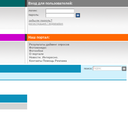
Вход для пользователей:
логин:
пароль:
забыли пароль?
регистрация / registration
Наш портал:
Результаты дайвинг опросов
Фотоконкурс
Фотообои
О портале
Новости.
Интересно.
Контакты
Помощь
Реклама
поиск: