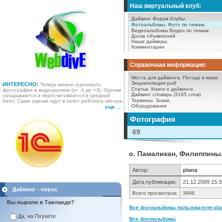
Наш виртуальный клуб:
Дайвинг Форум
Клубы
Фотоальбомы.
Фото по темам.
Видеоальбомы
Видео по темам.
Доска объявлений
Наши дайверы
Комментарии
Справочная информация:
Места для дайвинга.
Погода в мире.
Энциклопедия рыб
ИНТЕРЕСНО:
Теперь можно оценивать
Статьи.
Книги о дайвинге.
фотографии и видеоролики (от -1 до +3). Оценки
Дайвинг словарь (3165 слов)
складываются и пересчитываются в средний
Термины.
Знаки.
балл. Сами оценки идут в зачет рейтинга автора.
Оборудование
еще ...
Фотография
69
о. Памаликан, Филиппины. 
Автор:
plana
Дата публикации:
21.12.2009 15:3
Дайвинг - опрос
Всего просмотров:
3996
Вы ныряли в Таиланде?
Все фотоальбомы пользователя plan
Да, на Пхукете
Все фотоальбомы