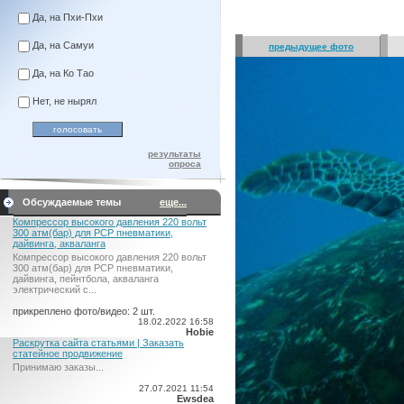
Да, на Пхи-Пхи
Да, на Самуи
предыдущее фото
Да, на Ко Тао
Нет, не нырял
результаты
опроса
Обсуждаемые темы
еще...
Компрессор высокого давления 220 вольт
300 атм(бар) для PCP пневматики,
дайвинга, акваланга
Компрессор высокого давления 220 вольт
300 атм(бар) для PCP пневматики,
дайвинга, пейнтбола, акваланга
электрический c...
прикреплено фото/видео: 2 шт.
18.02.2022 16:58
Hobie
Раскрутка сайта статьями | Заказать
статейное продвижение
Принимаю заказы...
27.07.2021 11:54
Ewsdea