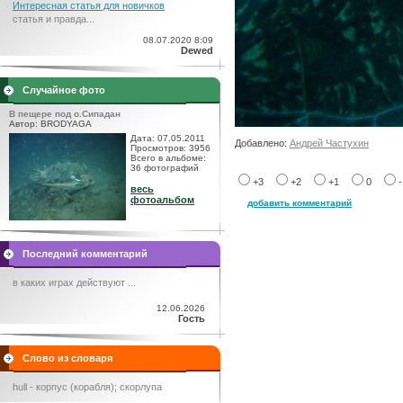
Интересная статья для новичков
статья и правда...
08.07.2020 8:09
Dewed
Случайное фото
В пещере под о.Сипадан
Автор: BRODYAGA
Дата: 07.05.2011
Добавлено:
Андрей Частухин
Просмотров: 3956
Всего в альбоме:
36 фотографий
+3
+2
+1
0
весь
фотоальбом
добавить комментарий
Последний комментарий
в каких играх действуют ...
12.06.2026
Гость
Слово из словаря
hull - корпус (корабля); скорлупа