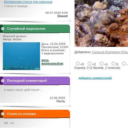
Интересная статья для новичков
статья и правда...
08.07.2020 8:09
Dewed
Случайный видеоролик
Морской дьявол
Автор: Archer
Дата: 13.04.2009
Просмотров: 11320
Всего в альбоме:
Добавлено:
Галашов Владимир Юрь
1 видеороликов
весь
видеоальбом
+3
+2
+1
0
Оценка: 2 (2 баллов, 1 голосов)
добавить комментарий
Последний комментарий
в каких играх действуют ...
12.06.2026
Гость
Слово из словаря
silt - ил