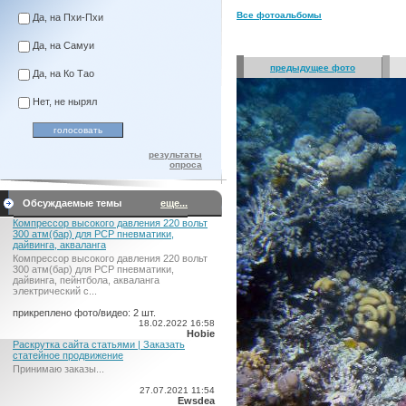
Все фотоальбомы
Да, на Пхи-Пхи
Да, на Самуи
предыдущее фото
Да, на Ко Тао
Нет, не нырял
результаты
опроса
Обсуждаемые темы
еще...
Компрессор высокого давления 220 вольт
300 атм(бар) для PCP пневматики,
дайвинга, акваланга
Компрессор высокого давления 220 вольт
300 атм(бар) для PCP пневматики,
дайвинга, пейнтбола, акваланга
электрический c...
прикреплено фото/видео: 2 шт.
18.02.2022 16:58
Hobie
Раскрутка сайта статьями | Заказать
статейное продвижение
Принимаю заказы...
27.07.2021 11:54
Ewsdea