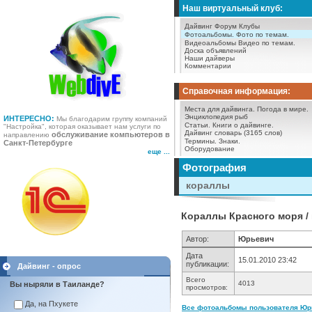
Наш виртуальный клуб:
Дайвинг Форум
Клубы
Фотоальбомы.
Фото по темам.
Видеоальбомы
Видео по темам.
Доска объявлений
Наши дайверы
Комментарии
Справочная информация:
Места для дайвинга.
Погода в мире.
Энциклопедия рыб
ИНТЕРЕСНО:
Мы благодарим группу компаний
Статьи.
Книги о дайвинге.
"Настройка", которая оказывает нам услуги по
Дайвинг словарь (3165 слов)
обслуживание компьютеров в
направлению
Термины.
Знаки.
Санкт-Петербурге
Оборудование
еще ...
Фотография
кораллы
Кораллы Красного моря /
Автор:
Юрьевич
Дата
15.01.2010 23:42
публикации:
Дайвинг - опрос
Всего
4013
Вы ныряли в Таиланде?
просмотров:
Да, на Пхукете
Все фотоальбомы пользователя Юрь