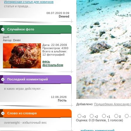
Интересная статья для новичков
статья и правда...
08.07.2020 8:09
Dewed
Случайное фото
рыб
Автор: Dmitri
Дата: 22.06.2009
Просмотров: 4393
Всего в альбоме:
12 фотографий
весь
фотоальбом
Последний комментарий
в каких играх действуют ...
12.06.2026
Гость
Добавлено:
Подшебякин Александр 
Слово из словаря
+3
+2
+1
0
Оценка: 0 (0 баллов, 1 голосов)
overweight - избыточный вес
добавить комментарий