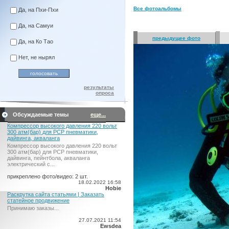
Все фотоальбомы
Да, на Пхи-Пхи
Да, на Самуи
предыдущее фото
Да, на Ко Тао
Нет, не нырял
результаты
опроса
Обсуждаемые темы
еще...
Компрессор высокого давления 220 вольт
300 атм(бар) для PCP пневматики,
дайвинга, акваланга
Компрессор высокого давления 220 вольт
300 атм(бар) для PCP пневматики,
дайвинга, пейнтбола, акваланга
электрический c...
прикреплено фото/видео: 2 шт.
18.02.2022 16:58
Hobie
Раскрутка сайта статьями | Заказать
статейное продвижение
Принимаю заказы...
27.07.2021 11:54
Ewsdea