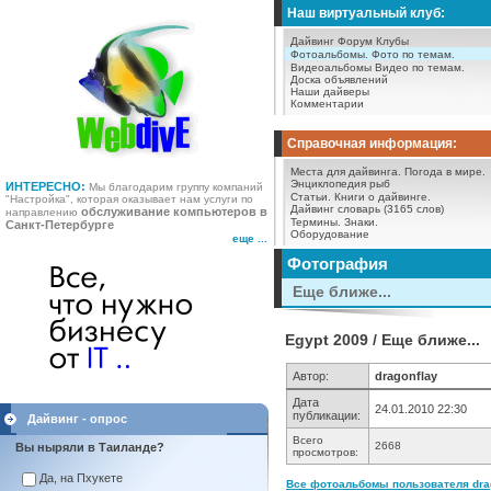
Наш виртуальный клуб:
Дайвинг Форум
Клубы
Фотоальбомы.
Фото по темам.
Видеоальбомы
Видео по темам.
Доска объявлений
Наши дайверы
Комментарии
Справочная информация:
Места для дайвинга.
Погода в мире.
Энциклопедия рыб
ИНТЕРЕСНО:
Мы благодарим группу компаний
Статьи.
Книги о дайвинге.
"Настройка", которая оказывает нам услуги по
Дайвинг словарь (3165 слов)
обслуживание компьютеров в
направлению
Термины.
Знаки.
Санкт-Петербурге
Оборудование
еще ...
Фотография
Еще ближе...
Egypt 2009 / Еще ближе...
Автор:
dragonflay
Дата
24.01.2010 22:30
публикации:
Дайвинг - опрос
Всего
2668
Вы ныряли в Таиланде?
просмотров:
Да, на Пхукете
Все фотоальбомы пользователя drag