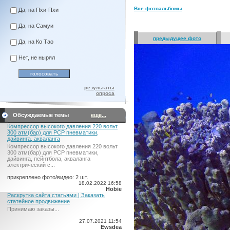
Все фотоальбомы
Да, на Пхи-Пхи
Да, на Самуи
предыдущее фото
Да, на Ко Тао
Нет, не нырял
результаты
опроса
Обсуждаемые темы
еще...
Компрессор высокого давления 220 вольт
300 атм(бар) для PCP пневматики,
дайвинга, акваланга
Компрессор высокого давления 220 вольт
300 атм(бар) для PCP пневматики,
дайвинга, пейнтбола, акваланга
электрический c...
прикреплено фото/видео: 2 шт.
18.02.2022 16:58
Hobie
Раскрутка сайта статьями | Заказать
статейное продвижение
Принимаю заказы...
27.07.2021 11:54
Ewsdea