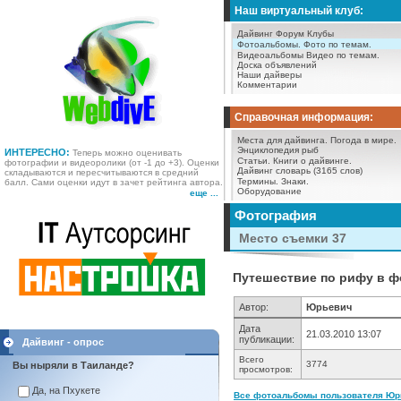
Наш виртуальный клуб:
Дайвинг Форум
Клубы
Фотоальбомы.
Фото по темам.
Видеоальбомы
Видео по темам.
Доска объявлений
Наши дайверы
Комментарии
Справочная информация:
Места для дайвинга.
Погода в мире.
Энциклопедия рыб
ИНТЕРЕСНО:
Теперь можно оценивать
Статьи.
Книги о дайвинге.
фотографии и видеоролики (от -1 до +3). Оценки
Дайвинг словарь (3165 слов)
складываются и пересчитываются в средний
Термины.
Знаки.
балл. Сами оценки идут в зачет рейтинга автора.
Оборудование
еще ...
Фотография
Место съемки 37
Путешествие по рифу в фо
Автор:
Юрьевич
Дата
21.03.2010 13:07
публикации:
Дайвинг - опрос
Всего
3774
Вы ныряли в Таиланде?
просмотров:
Да, на Пхукете
Все фотоальбомы пользователя Юрь