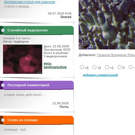
Интересная статья для новичков
статья и правда...
08.07.2020 8:09
Dewed
Случайный видеоролик
галерея 1-я часть
Автор: подводник
Дата: 22.08.2009
Просмотров: 6525
Всего в альбоме:
Добавлено:
Галашов Владимир Юрь
3 видеороликов
весь
видеоальбом
+3
+2
+1
0
добавить комментарий
Последний комментарий
в каких играх действуют ...
12.06.2026
Гость
Слово из словаря
forehead - лоб