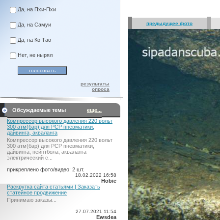
Да, на Пхи-Пхи
предыдущее фото
Да, на Самуи
Да, на Ко Тао
Нет, не нырял
результаты
опроса
Обсуждаемые темы
еще...
Компрессор высокого давления 220 вольт
300 атм(бар) для PCP пневматики,
дайвинга, акваланга
Компрессор высокого давления 220 вольт
300 атм(бар) для PCP пневматики,
дайвинга, пейнтбола, акваланга
электрический c...
прикреплено фото/видео: 2 шт.
18.02.2022 16:58
Hobie
Раскрутка сайта статьями | Заказать
статейное продвижение
Принимаю заказы...
27.07.2021 11:54
Ewsdea