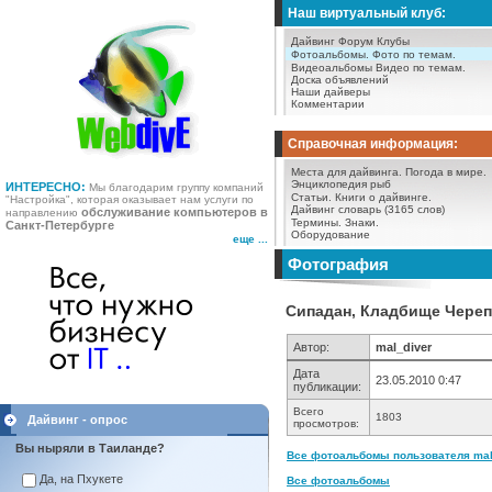
Наш виртуальный клуб:
Дайвинг Форум
Клубы
Фотоальбомы.
Фото по темам.
Видеоальбомы
Видео по темам.
Доска объявлений
Наши дайверы
Комментарии
Справочная информация:
Места для дайвинга.
Погода в мире.
Энциклопедия рыб
ИНТЕРЕСНО:
Мы благодарим группу компаний
Статьи.
Книги о дайвинге.
"Настройка", которая оказывает нам услуги по
Дайвинг словарь (3165 слов)
обслуживание компьютеров в
направлению
Термины.
Знаки.
Санкт-Петербурге
Оборудование
еще ...
Фотография
Сипадан, Кладбище Черепа
Автор:
mal_diver
Дата
23.05.2010 0:47
публикации:
Всего
1803
Дайвинг - опрос
просмотров:
Вы ныряли в Таиланде?
Все фотоальбомы пользователя mal_
Да, на Пхукете
Все фотоальбомы