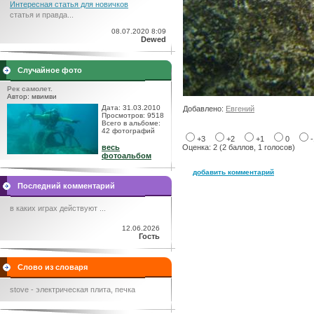
Интересная статья для новичков
статья и правда...
08.07.2020 8:09
Dewed
Случайное фото
Рек самолет.
Автор: мвимви
Дата: 31.03.2010
Добавлено:
Евгений
Просмотров: 9518
Всего в альбоме:
42 фотографий
+3
+2
+1
0
весь
Оценка: 2 (2 баллов, 1 голосов)
фотоальбом
добавить комментарий
Последний комментарий
в каких играх действуют ...
12.06.2026
Гость
Слово из словаря
stove - электрическая плита, печка