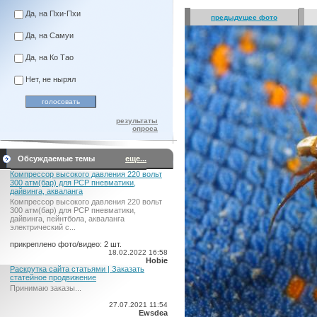
Да, на Пхи-Пхи
предыдущее фото
Да, на Самуи
Да, на Ко Тао
Нет, не нырял
результаты
опроса
Обсуждаемые темы
еще...
Компрессор высокого давления 220 вольт
300 атм(бар) для PCP пневматики,
дайвинга, акваланга
Компрессор высокого давления 220 вольт
300 атм(бар) для PCP пневматики,
дайвинга, пейнтбола, акваланга
электрический c...
прикреплено фото/видео: 2 шт.
18.02.2022 16:58
Hobie
Раскрутка сайта статьями | Заказать
статейное продвижение
Принимаю заказы...
27.07.2021 11:54
Ewsdea