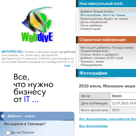
Наш виртуальный клуб:
Дайвинг Форум
Клубы
Фотоальбомы.
Фото по темам.
Видеоальбомы
Видео по темам.
Доска объявлений
Наши дайверы
Комментарии
Справочная информация:
Места для дайвинга.
Погода в мире.
Энциклопедия рыб
ИНТЕРЕСНО:
Теперь в форуме виден
pr-рейтинг
Статьи.
Книги о дайвинге.
участников, что облегчает восприятие
Дайвинг словарь (3165 слов)
авторитетности мнения. Рейтинг расчитывается
Термины.
Знаки.
на основе Вашей реакции на сообщения
+1
и
-1
.
Оборудование
еще ...
Фотография
2010 июль Японское море 
Автор:
Dmitri
Дата публикации:
12.07.2010 14:5
Всего просмотров:
3973
Дайвинг - опрос
Все фотоальбомы пользователя Dmitr
Вы ныряли в Таиланде?
Все фотоальбомы
Да, на Пхукете