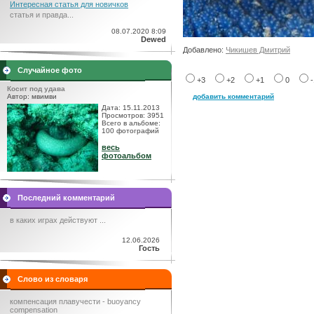
Интересная статья для новичков
статья и правда...
08.07.2020 8:09
Dewed
Добавлено:
Чикишев Дмитрий
Случайное фото
+3
+2
+1
0
Косит под удава
Автор: мвимви
добавить комментарий
Дата: 15.11.2013
Просмотров: 3951
Всего в альбоме:
100 фотографий
весь
фотоальбом
Последний комментарий
в каких играх действуют ...
12.06.2026
Гость
Слово из словаря
компенсация плавучести - buoyancy
compensation