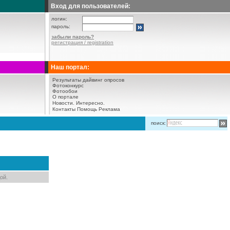
Вход для пользователей:
логин:
пароль:
забыли пароль?
регистрация / registration
Наш портал:
Результаты дайвинг опросов
Фотоконкурс
Фотообои
О портале
Новости.
Интересно.
Контакты
Помощь
Реклама
поиск:
ой.