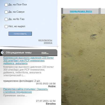
Да, на Пхи-Пхи
предыдущее фото
Да, на Самуи
Да, на Ко Тао
Нет, не нырял
результаты
опроса
Обсуждаемые темы
еще...
Компрессор высокого давления 220 вольт
300 атм(бар) для PCP пневматики,
дайвинга, акваланга
Компрессор высокого давления 220 вольт
300 атм(бар) для PCP пневматики,
дайвинга, пейнтбола, акваланга
электрический c...
прикреплено фото/видео: 2 шт.
18.02.2022 16:58
Hobie
Раскрутка сайта статьями | Заказать
статейное продвижение
Принимаю заказы...
27.07.2021 11:54
Ewsdea