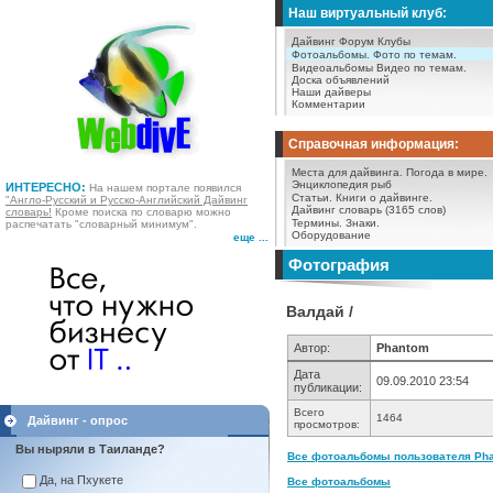
Наш виртуальный клуб:
Дайвинг Форум
Клубы
Фотоальбомы.
Фото по темам.
Видеоальбомы
Видео по темам.
Доска объявлений
Наши дайверы
Комментарии
Справочная информация:
Места для дайвинга.
Погода в мире.
Энциклопедия рыб
ИНТЕРЕСНО:
На нашем портале появился
Статьи.
Книги о дайвинге.
"Англо-Русский и Русско-Английский Дайвинг
Дайвинг словарь (3165 слов)
словарь!
Кроме поиска по словарю можно
Термины.
Знаки.
распечатать "словарный минимум".
Оборудование
еще ...
Фотография
Валдай /
Автор:
Phantom
Дата
09.09.2010 23:54
публикации:
Всего
1464
Дайвинг - опрос
просмотров:
Вы ныряли в Таиланде?
Все фотоальбомы пользователя Pha
Да, на Пхукете
Все фотоальбомы