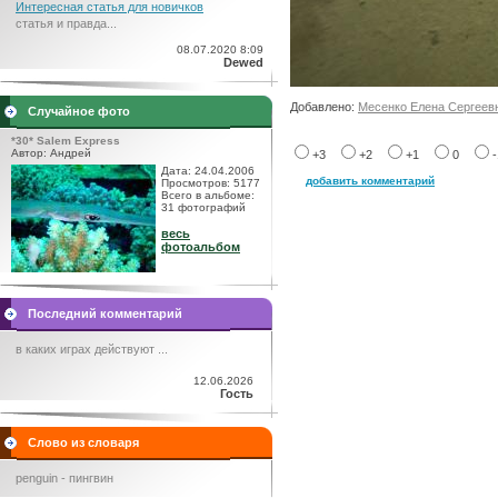
Интересная статья для новичков
статья и правда...
08.07.2020 8:09
Dewed
Добавлено:
Месенко Елена Сергеев
Случайное фото
*30* Salem Express
Автор: Андрей
+3
+2
+1
0
Дата: 24.04.2006
добавить комментарий
Просмотров: 5177
Всего в альбоме:
31 фотографий
весь
фотоальбом
Последний комментарий
в каких играх действуют ...
12.06.2026
Гость
Слово из словаря
penguin - пингвин