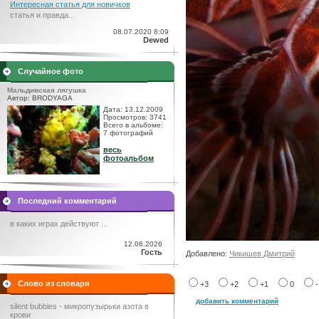
Интересная статья для новичков
статья и правда...
08.07.2020 8:09
Dewed
Случайное фото
Мальдивская лягушка
Автор: BRODYAGA
Дата: 13.12.2009
Просмотров: 3741
Всего в альбоме:
7 фотографий
весь
фотоальбом
Последний комментарий
в каких играх действуют ...
12.06.2026
Гость
Добавлено:
Чикишев Дмитрий
Слово из словаря
+3
+2
+1
0
добавить комментарий
silent bubbles - микропузырьки азота в
крови