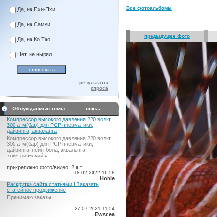
Все фотоальбомы
Да, на Пхи-Пхи
Да, на Самуи
предыдущее фото
Да, на Ко Тао
Нет, не нырял
результаты
опроса
Обсуждаемые темы
еще...
Компрессор высокого давления 220 вольт
300 атм(бар) для PCP пневматики,
дайвинга, акваланга
Компрессор высокого давления 220 вольт
300 атм(бар) для PCP пневматики,
дайвинга, пейнтбола, акваланга
электрический c...
прикреплено фото/видео: 2 шт.
18.02.2022 16:58
Hobie
Раскрутка сайта статьями | Заказать
статейное продвижение
Принимаю заказы...
27.07.2021 11:54
Ewsdea