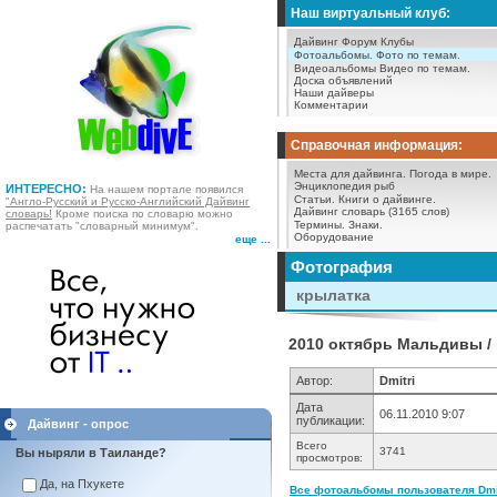
Наш виртуальный клуб:
Дайвинг Форум
Клубы
Фотоальбомы.
Фото по темам.
Видеоальбомы
Видео по темам.
Доска объявлений
Наши дайверы
Комментарии
Справочная информация:
Места для дайвинга.
Погода в мире.
Энциклопедия рыб
ИНТЕРЕСНО:
На нашем портале появился
Статьи.
Книги о дайвинге.
"Англо-Русский и Русско-Английский Дайвинг
Дайвинг словарь (3165 слов)
словарь!
Кроме поиска по словарю можно
Термины.
Знаки.
распечатать "словарный минимум".
Оборудование
еще ...
Фотография
крылатка
2010 октябрь Мальдивы /
Автор:
Dmitri
Дата
06.11.2010 9:07
публикации:
Дайвинг - опрос
Всего
3741
Вы ныряли в Таиланде?
просмотров:
Да, на Пхукете
Все фотоальбомы пользователя Dmitr