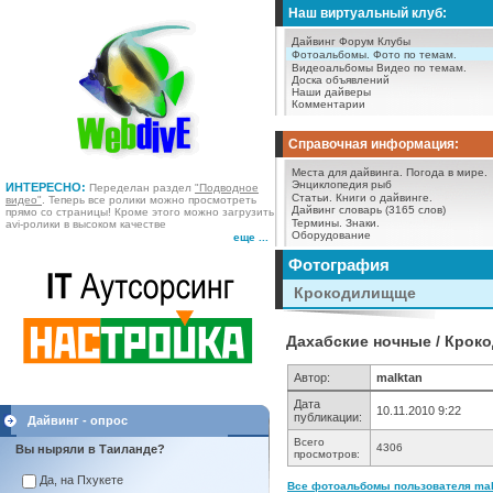
Наш виртуальный клуб:
Дайвинг Форум
Клубы
Фотоальбомы.
Фото по темам.
Видеоальбомы
Видео по темам.
Доска объявлений
Наши дайверы
Комментарии
Справочная информация:
Места для дайвинга.
Погода в мире.
Энциклопедия рыб
ИНТЕРЕСНО:
Переделан раздел
"Подводное
Статьи.
Книги о дайвинге.
видео"
. Теперь все ролики можно просмотреть
Дайвинг словарь (3165 слов)
прямо со страницы! Кроме этого можно загрузить
Термины.
Знаки.
avi-ролики в высоком качестве
Оборудование
еще ...
Фотография
Крокодилищще
Дахабские ночные / Кро
Автор:
malktan
Дата
10.11.2010 9:22
публикации:
Дайвинг - опрос
Всего
4306
Вы ныряли в Таиланде?
просмотров:
Да, на Пхукете
Все фотоальбомы пользователя malk