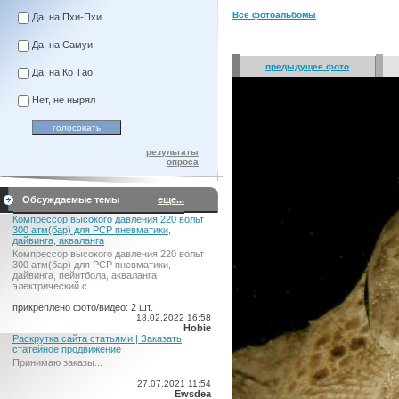
Все фотоальбомы
Да, на Пхи-Пхи
Да, на Самуи
предыдущее фото
Да, на Ко Тао
Нет, не нырял
результаты
опроса
Обсуждаемые темы
еще...
Компрессор высокого давления 220 вольт
300 атм(бар) для PCP пневматики,
дайвинга, акваланга
Компрессор высокого давления 220 вольт
300 атм(бар) для PCP пневматики,
дайвинга, пейнтбола, акваланга
электрический c...
прикреплено фото/видео: 2 шт.
18.02.2022 16:58
Hobie
Раскрутка сайта статьями | Заказать
статейное продвижение
Принимаю заказы...
27.07.2021 11:54
Ewsdea