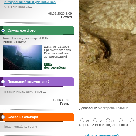
Интересная статья для новичков
статья и правда...
08.07.2020 8:09
Dewed
Случайное фото
Новый взгляд на старый РЭК -
Автор: Vodamut
Дата: 08.01.2008
Просмотров: 5665
Всего в альбоме:
36 фотографий
весь
фотоальбом
Последний комментарий
в каких играх действуют ...
12.06.2026
Гость
Добавлено:
Малкерова Татьяна
Слово из словаря
+3
+2
+1
0
Оценка: 3 (6 баллов, 2 голосов)
boat - корабль, судно
добавить комментарий