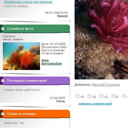
Интересная статья для новичков
статья и правда...
08.07.2020 8:09
Dewed
Случайное фото
Кораллы
Автор: malktan
Дата: 21.10.2009
Просмотров: 4382
Всего в альбоме:
15 фотографий
весь
фотоальбом
Последний комментарий
Добавлено:
Дмитрий Соловьев
в каких играх действуют ...
+3
+2
+1
0
12.06.2026
Гость
добавить комментарий
Слово из словаря
жир(ный) - fat