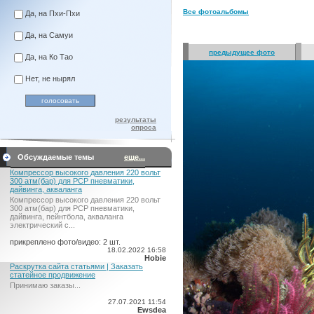
Все фотоальбомы
Да, на Пхи-Пхи
Да, на Самуи
предыдущее фото
Да, на Ко Тао
Нет, не нырял
результаты
опроса
Обсуждаемые темы
еще...
Компрессор высокого давления 220 вольт
300 атм(бар) для PCP пневматики,
дайвинга, акваланга
Компрессор высокого давления 220 вольт
300 атм(бар) для PCP пневматики,
дайвинга, пейнтбола, акваланга
электрический c...
прикреплено фото/видео: 2 шт.
18.02.2022 16:58
Hobie
Раскрутка сайта статьями | Заказать
статейное продвижение
Принимаю заказы...
27.07.2021 11:54
Ewsdea