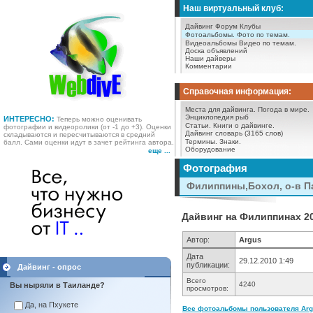
Наш виртуальный клуб:
Дайвинг Форум
Клубы
Фотоальбомы.
Фото по темам.
Видеоальбомы
Видео по темам.
Доска объявлений
Наши дайверы
Комментарии
Справочная информация:
Места для дайвинга.
Погода в мире.
Энциклопедия рыб
ИНТЕРЕСНО:
Теперь можно оценивать
Статьи.
Книги о дайвинге.
фотографии и видеоролики (от -1 до +3). Оценки
Дайвинг словарь (3165 слов)
складываются и пересчитываются в средний
Термины.
Знаки.
балл. Сами оценки идут в зачет рейтинга автора.
Оборудование
еще ...
Фотография
Филиппины,Бохол, о-в П
Дайвинг на Филиппинах 20
Автор:
Argus
Дата
29.12.2010 1:49
публикации:
Дайвинг - опрос
Всего
4240
Вы ныряли в Таиланде?
просмотров:
Да, на Пхукете
Все фотоальбомы пользователя Argu