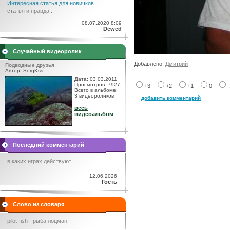
Интересная статья для новичков
статья и правда...
08.07.2020 8:09
Dewed
Случайный видеоролик
Добавлено:
Дмитрий
Подводные друзья
Автор: SergKss
Дата: 03.03.2011
Просмотров: 7927
+3
+2
+1
0
Всего в альбоме:
3 видеороликов
добавить комментарий
весь
видеоальбом
Последний комментарий
в каких играх действуют ...
12.06.2026
Гость
Слово из словаря
pilot-fish - рыба лоцман