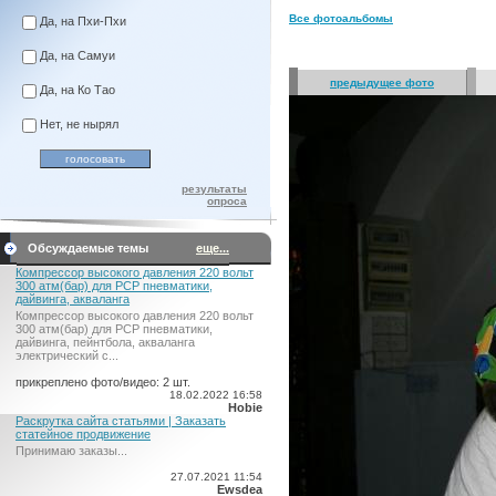
Все фотоальбомы
Да, на Пхи-Пхи
Да, на Самуи
предыдущее фото
Да, на Ко Тао
Нет, не нырял
результаты
опроса
Обсуждаемые темы
еще...
Компрессор высокого давления 220 вольт
300 атм(бар) для PCP пневматики,
дайвинга, акваланга
Компрессор высокого давления 220 вольт
300 атм(бар) для PCP пневматики,
дайвинга, пейнтбола, акваланга
электрический c...
прикреплено фото/видео: 2 шт.
18.02.2022 16:58
Hobie
Раскрутка сайта статьями | Заказать
статейное продвижение
Принимаю заказы...
27.07.2021 11:54
Ewsdea