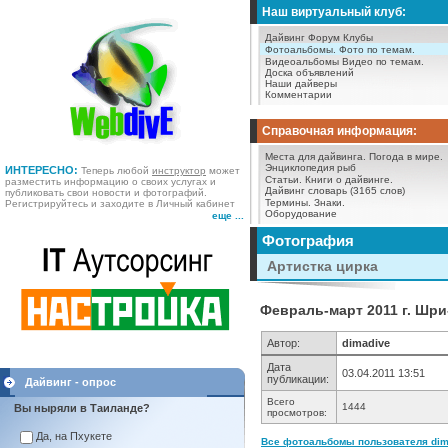
Наш виртуальный клуб:
Дайвинг Форум
Клубы
Фотоальбомы.
Фото по темам.
Видеоальбомы
Видео по темам.
Доска объявлений
Наши дайверы
Комментарии
Справочная информация:
Места для дайвинга.
Погода в мире.
Энциклопедия рыб
ИНТЕРЕСНО:
Теперь любой
инструктор
может
Статьи.
Книги о дайвинге.
разместить информацию о своих услугах и
Дайвинг словарь (3165 слов)
публиковать свои новости и фотографий.
Термины.
Знаки.
Регистрируйтесь и заходите в Личный кабинет
Оборудование
еще ...
Фотография
Артистка цирка
Февраль-март 2011 г. Шри
Автор:
dimadive
Дата
03.04.2011 13:51
публикации:
Дайвинг - опрос
Всего
1444
Вы ныряли в Таиланде?
просмотров:
Да, на Пхукете
Все фотоальбомы пользователя dima