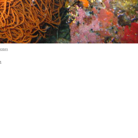
нович
-1