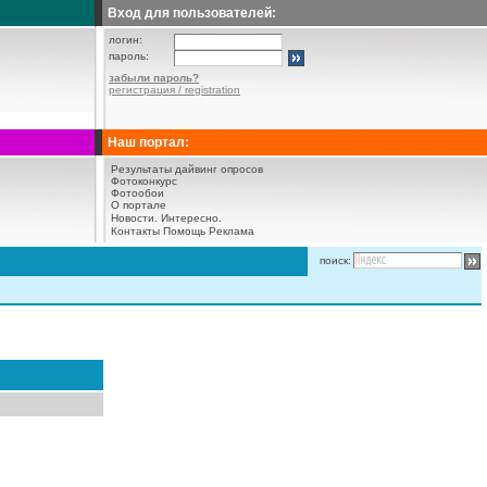
Вход для пользователей:
логин:
пароль:
забыли пароль?
регистрация / registration
Наш портал:
Результаты дайвинг опросов
Фотоконкурс
Фотообои
О портале
Новости.
Интересно.
Контакты
Помощь
Реклама
поиск: