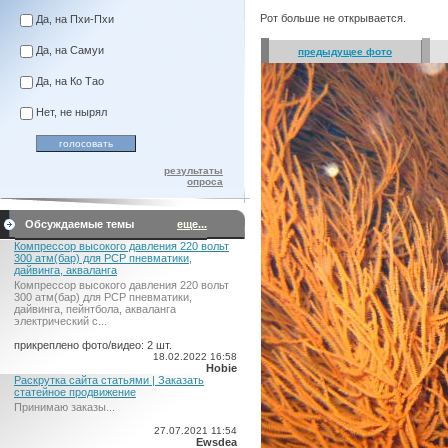
Рот больше не открывается.
Да, на Пхи-Пхи
Да, на Самуи
предыдущее фото
Да, на Ко Тао
Нет, не нырял
результаты
опроса
Обсуждаемые темы
еще...
Компрессор высокого давления 220 вольт
300 атм(бар) для PCP пневматики,
дайвинга, акваланга
Компрессор высокого давления 220 вольт
300 атм(бар) для PCP пневматики,
дайвинга, пейнтбола, акваланга
электрический c...
прикреплено фото/видео: 2 шт.
18.02.2022 16:58
Hobie
Раскрутка сайта статьями | Заказать
статейное продвижение
Принимаю заказы...
27.07.2021 11:54
Ewsdea