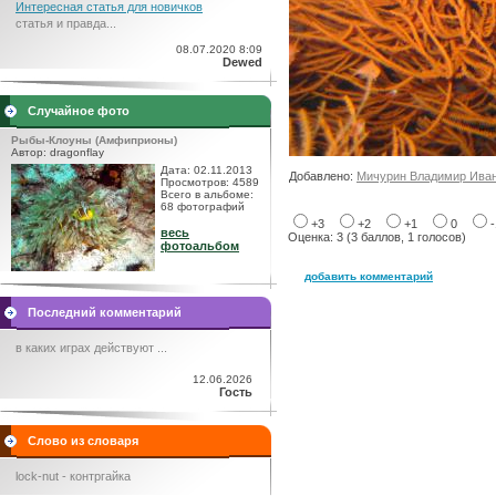
Интересная статья для новичков
статья и правда...
08.07.2020 8:09
Dewed
Случайное фото
Рыбы-Клоуны (Амфиприоны)
Автор: dragonflay
Дата: 02.11.2013
Добавлено:
Мичурин Владимир Ива
Просмотров: 4589
Всего в альбоме:
68 фотографий
+3
+2
+1
0
весь
Оценка: 3 (3 баллов, 1 голосов)
фотоальбом
добавить комментарий
Последний комментарий
в каких играх действуют ...
12.06.2026
Гость
Слово из словаря
lock-nut - контргайка