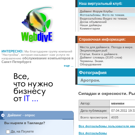
Наш виртуальный клуб:
Дайвинг Форум
Клубы
Фотоальбомы.
Фото по темам.
Видеоальбомы
Видео по темам.
Доска объявлений
Наши дайверы
Комментарии
Справочная информация:
Места для дайвинга.
Погода в мире.
Энциклопедия рыб
ИНТЕРЕСНО:
Мы благодарим группу компаний
Статьи.
Книги о дайвинге.
"Настройка", которая оказывает нам услуги по
Дайвинг словарь (3165 слов)
обслуживание компьютеров в
направлению
Термины.
Знаки.
Санкт-Петербурге
Оборудование
еще ...
Фотография
Аротрон.
Сипадан и окресности. Ры
Автор:
мвимви
Дата публикации:
07.04.2011 19:3
Дайвинг - опрос
Всего просмотров:
4035
Вы ныряли в Таиланде?
Все фотоальбомы пользователя мви
Да, на Пхукете
Все фотоальбомы