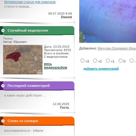
Интересная статья для новичков
статья и правда...
08.07.2020 8:09
Dewed
Случайный видеоролик
Танец
Автор: Юрьевич
Дата: 13.03.2010
Добавлено:
Мичурин Владимир Ива
Просмотров: 8253
Всего в альбоме:
2 видеороликов
+3
+2
+1
0
весь
видеоальбом
добавить комментарий
Последний комментарий
в каких играх действуют ...
12.06.2026
Гость
Слово из словаря
воспламеняться - inflame