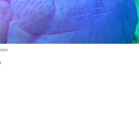
нович
-1