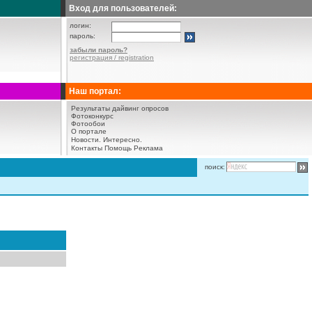
Вход для пользователей:
логин:
пароль:
забыли пароль?
регистрация / registration
Наш портал:
Результаты дайвинг опросов
Фотоконкурс
Фотообои
О портале
Новости.
Интересно.
Контакты
Помощь
Реклама
поиск: