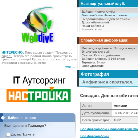
Наш виртуальный клуб:
Дайвинг Форум
Клубы
Фотоальбомы.
Фото по темам.
Видеоальбомы
Видео по темам.
Доска объявлений
Наши дайверы
Комментарии
Справочная информация:
Места для дайвинга.
Погода в мире.
Энциклопедия рыб
ИНТЕРЕСНО:
Переделан раздел
"Подводное
Статьи.
Книги о дайвинге.
видео"
. Теперь все ролики можно просмотреть
Дайвинг словарь (3165 слов)
прямо со страницы! Кроме этого можно загрузить
Термины.
Знаки.
avi-ролики в высоком качестве
Оборудование
еще ...
Фотография
Амфиприон спрятался.
Сипадан. Донные обитател
Автор:
мвимви
Дата публикации:
07.06.2011 23:4
Дайвинг - опрос
Всего просмотров:
4032
Вы ныряли в Таиланде?
Все фотоальбомы пользователя мви
Да, на Пхукете
Все фотоальбомы