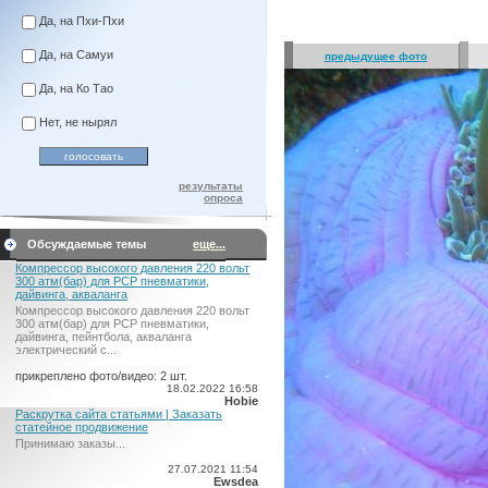
Да, на Пхи-Пхи
Да, на Самуи
предыдущее фото
Да, на Ко Тао
Нет, не нырял
результаты
опроса
Обсуждаемые темы
еще...
Компрессор высокого давления 220 вольт
300 атм(бар) для PCP пневматики,
дайвинга, акваланга
Компрессор высокого давления 220 вольт
300 атм(бар) для PCP пневматики,
дайвинга, пейнтбола, акваланга
электрический c...
прикреплено фото/видео: 2 шт.
18.02.2022 16:58
Hobie
Раскрутка сайта статьями | Заказать
статейное продвижение
Принимаю заказы...
27.07.2021 11:54
Ewsdea