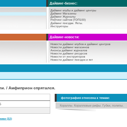
Дайвинг-бизнес:
Дайвинг клубы и дайвинг центры
Дайвинг Магазины
Дайвинг Журналы
Рейтинг сайтов (ТОП100)
Дайвинг поездки.
Яхты.
Инструкторы
Дайвинг-новости:
Новости дайвинг клубов и дайвинг центров
Новости дайвинг магазинов
Анонсы дайвинг журналов
Новости дайвинг ресурсов
Новости от инструкторов
Новости дайвинг поездок и яхт
и. / Амфиприон спрятался.
фотография отнесена к темам:
5
Кораллы. Коралловые рифы. Губки, полипы.
мви (32)