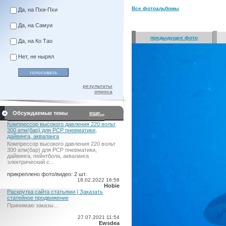
Все фотоальбомы
Да, на Пхи-Пхи
Да, на Самуи
предыдущее фото
Да, на Ко Тао
Нет, не нырял
результаты
опроса
Обсуждаемые темы
еще...
Компрессор высокого давления 220 вольт
300 атм(бар) для PCP пневматики,
дайвинга, акваланга
Компрессор высокого давления 220 вольт
300 атм(бар) для PCP пневматики,
дайвинга, пейнтбола, акваланга
электрический c...
прикреплено фото/видео: 2 шт.
18.02.2022 16:58
Hobie
Раскрутка сайта статьями | Заказать
статейное продвижение
Принимаю заказы...
27.07.2021 11:54
Ewsdea