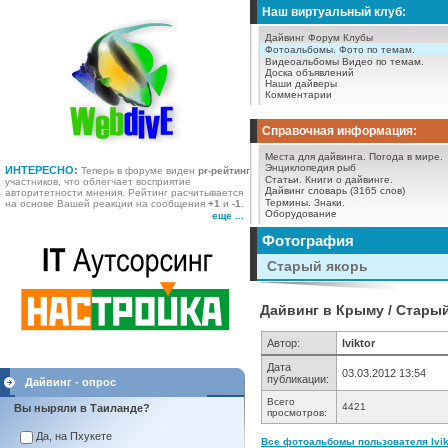
Наш виртуальный клуб:
Дайвинг Форум
Клубы
Фотоальбомы.
Фото по темам.
Видеоальбомы
Видео по темам.
Доска объявлений
Наши дайверы
Комментарии
Справочная информация:
Места для дайвинга.
Погода в мире.
Энциклопедия рыб
ИНТЕРЕСНО:
Теперь в форуме виден
pr-рейтинг
Статьи.
Книги о дайвинге.
участников, что облегчает восприятие
Дайвинг словарь (3165 слов)
авторитетности мнения. Рейтинг расчитывается
Термины.
Знаки.
на основе Вашей реакции на сообщения
+1
и
-1
.
Оборудование
еще ...
Фотография
Старый якорь
Дайвинг в Крыму / Стары
Автор:
lviktor
Дата
03.03.2012 13:54
публикации:
Дайвинг - опрос
Всего
4421
Вы ныряли в Таиланде?
просмотров:
Да, на Пхукете
Все фотоальбомы пользователя lvikt