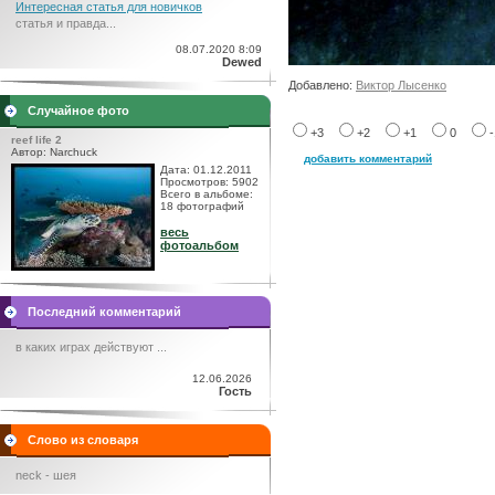
Интересная статья для новичков
статья и правда...
08.07.2020 8:09
Dewed
Добавлено:
Виктор Лысенко
Случайное фото
+3
+2
+1
0
reef life 2
Автор: Narchuck
добавить комментарий
Дата: 01.12.2011
Просмотров: 5902
Всего в альбоме:
18 фотографий
весь
фотоальбом
Последний комментарий
в каких играх действуют ...
12.06.2026
Гость
Слово из словаря
neck - шея