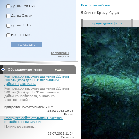
Все фотоальбомы
Да, на Пхи-Пхи
Дайвинг в Крыму, Судак.
Да, на Самуи
предыдущее фото
Да, на Ко Тао
Нет, не нырял
результаты
опроса
Обсуждаемые темы
еще...
Компрессор высокого давления 220 вольт
300 атм(бар) для PCP пневматики,
дайвинга, акваланга
Компрессор высокого давления 220 вольт
300 атм(бар) для PCP пневматики,
дайвинга, пейнтбола, акваланга
электрический c...
прикреплено фото/видео: 2 шт.
18.02.2022 16:58
Hobie
Раскрутка сайта статьями | Заказать
статейное продвижение
Принимаю заказы...
27.07.2021 11:54
Ewsdea