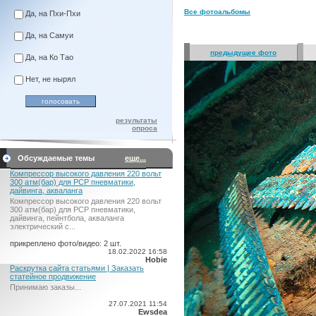
Все фотоальбомы
Да, на Пхи-Пхи
Да, на Самуи
предыдущее фото
Да, на Ко Тао
Нет, не нырял
результаты
опроса
Обсуждаемые темы
еще...
Компрессор высокого давления 220 вольт
300 атм(бар) для PCP пневматики,
дайвинга, акваланга
Компрессор высокого давления 220 вольт
300 атм(бар) для PCP пневматики,
дайвинга, пейнтбола, акваланга
электрический c...
прикреплено фото/видео: 2 шт.
18.02.2022 16:58
Hobie
Раскрутка сайта статьями | Заказать
статейное продвижение
Принимаю заказы...
27.07.2021 11:54
Ewsdea