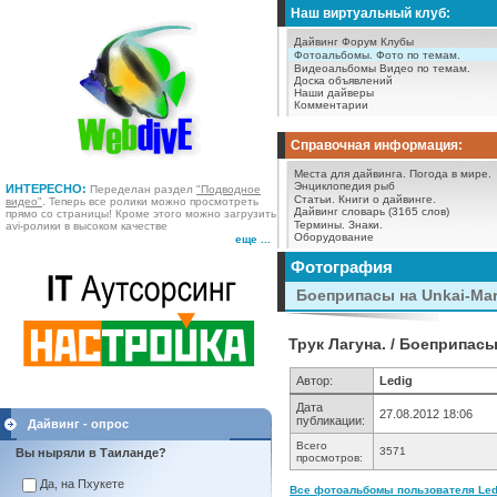
Наш виртуальный клуб:
Дайвинг Форум
Клубы
Фотоальбомы.
Фото по темам.
Видеоальбомы
Видео по темам.
Доска объявлений
Наши дайверы
Комментарии
Справочная информация:
Места для дайвинга.
Погода в мире.
Энциклопедия рыб
ИНТЕРЕСНО:
Переделан раздел
"Подводное
Статьи.
Книги о дайвинге.
видео"
. Теперь все ролики можно просмотреть
Дайвинг словарь (3165 слов)
прямо со страницы! Кроме этого можно загрузить
Термины.
Знаки.
avi-ролики в высоком качестве
Оборудование
еще ...
Фотография
Боеприпасы на Unkai-Mar
Трук Лагуна. / Боеприпасы
Автор:
Ledig
Дата
27.08.2012 18:06
публикации:
Дайвинг - опрос
Всего
3571
Вы ныряли в Таиланде?
просмотров:
Да, на Пхукете
Все фотоальбомы пользователя Ledi