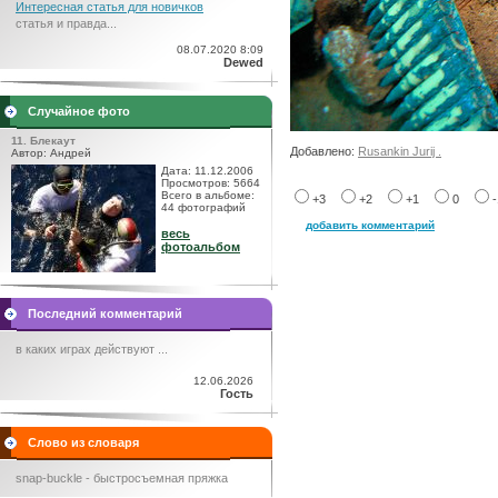
Интересная статья для новичков
статья и правда...
08.07.2020 8:09
Dewed
Случайное фото
11. Блекаут
Добавлено:
Rusankin Jurij .
Автор: Андрей
Дата: 11.12.2006
Просмотров: 5664
Всего в альбоме:
+3
+2
+1
0
44 фотографий
добавить комментарий
весь
фотоальбом
Последний комментарий
в каких играх действуют ...
12.06.2026
Гость
Слово из словаря
snap-buckle - быстросъемная пряжка