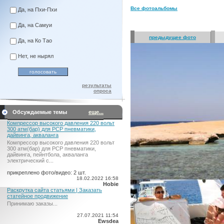
Все фотоальбомы
Да, на Пхи-Пхи
Да, на Самуи
предыдущее фото
Да, на Ко Тао
Нет, не нырял
результаты
опроса
Обсуждаемые темы
еще...
Компрессор высокого давления 220 вольт
300 атм(бар) для PCP пневматики,
дайвинга, акваланга
Компрессор высокого давления 220 вольт
300 атм(бар) для PCP пневматики,
дайвинга, пейнтбола, акваланга
электрический c...
прикреплено фото/видео: 2 шт.
18.02.2022 16:58
Hobie
Раскрутка сайта статьями | Заказать
статейное продвижение
Принимаю заказы...
27.07.2021 11:54
Ewsdea