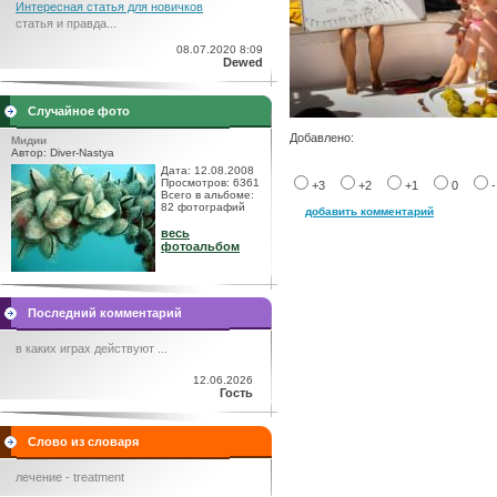
Интересная статья для новичков
статья и правда...
08.07.2020 8:09
Dewed
Случайное фото
Добавлено:
Мидии
Автор: Diver-Nastya
Дата: 12.08.2008
Просмотров: 6361
+3
+2
+1
0
Всего в альбоме:
82 фотографий
добавить комментарий
весь
фотоальбом
Последний комментарий
в каких играх действуют ...
12.06.2026
Гость
Слово из словаря
лечение - treatment