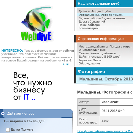
Наш виртуальный клуб:
Дайвинг Форум
Клубы
Фотоальбомы.
Фото по темам.
Видеоальбомы
Видео по темам.
Доска объявлений
Наши дайверы
Комментарии
Справочная информация:
Места для дайвинга.
Погода в мире.
Энциклопедия рыб
ИНТЕРЕСНО:
Теперь в форуме виден
pr-рейтинг
Статьи.
Книги о дайвинге.
участников, что облегчает восприятие
Дайвинг словарь (3165 слов)
авторитетности мнения. Рейтинг расчитывается
Термины.
Знаки.
на основе Вашей реакции на сообщения
+1
и
-1
.
Оборудование
еще ...
Фотография
Мальдивы. Октябрь 2013
Мальдивы. Фотографии с с
Автор:
Vodolazoff
Дата
26.11.2013 0:49
публикации:
Дайвинг - опрос
Всего
4440
Вы ныряли в Таиланде?
просмотров:
Да, на Пхукете
Все фотоальбомы пользователя Vodol