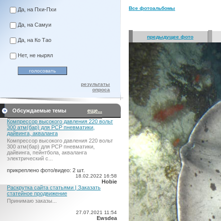
Все фотоальбомы
Да, на Пхи-Пхи
Да, на Самуи
предыдущее фото
Да, на Ко Тао
Нет, не нырял
результаты
опроса
Обсуждаемые темы
еще...
Компрессор высокого давления 220 вольт
300 атм(бар) для PCP пневматики,
дайвинга, акваланга
Компрессор высокого давления 220 вольт
300 атм(бар) для PCP пневматики,
дайвинга, пейнтбола, акваланга
электрический c...
прикреплено фото/видео: 2 шт.
18.02.2022 16:58
Hobie
Раскрутка сайта статьями | Заказать
статейное продвижение
Принимаю заказы...
27.07.2021 11:54
Ewsdea