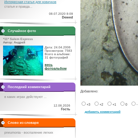
Интересная статья для новичков
статья и правда...
08.07.2020 8:09
Dewed
Случайное фото
*11* Salem Express
Автор: Андрей
Дата: 24.04.2006
Просмотров: 7583
Всего в альбоме:
31 фотографий
весь
фотоальбом
Последний комментарий
Добавлено:
в каких играх действуют ...
+3
+2
+1
0
12.06.2026
Гость
добавить комментарий
Слово из словаря
pneumonia - воспаление легких