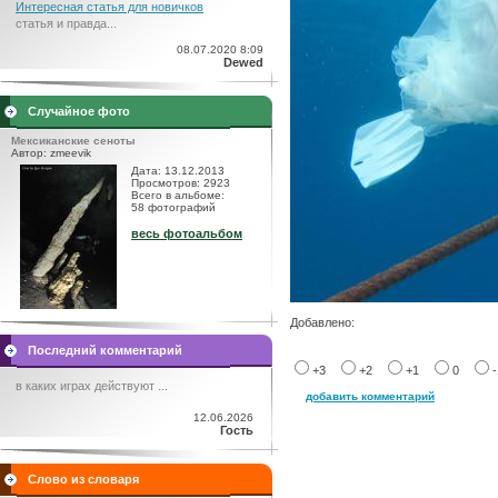
Интересная статья для новичков
статья и правда...
08.07.2020 8:09
Dewed
Случайное фото
Мексиканские сеноты
Автор: zmeevik
Дата: 13.12.2013
Просмотров: 2923
Всего в альбоме:
58 фотографий
весь фотоальбом
Добавлено:
Последний комментарий
+3
+2
+1
0
в каких играх действуют ...
добавить комментарий
12.06.2026
Гость
Слово из словаря