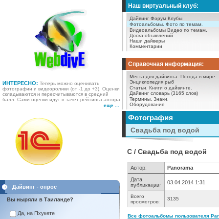
Наш виртуальный клуб:
Дайвинг Форум
Клубы
Фотоальбомы.
Фото по темам.
Видеоальбомы
Видео по темам.
Доска объявлений
Наши дайверы
Комментарии
Справочная информация:
Места для дайвинга.
Погода в мире.
Энциклопедия рыб
ИНТЕРЕСНО:
Теперь можно оценивать
Статьи.
Книги о дайвинге.
фотографии и видеоролики (от -1 до +3). Оценки
Дайвинг словарь (3165 слов)
складываются и пересчитываются в средний
Термины.
Знаки.
балл. Сами оценки идут в зачет рейтинга автора.
Оборудование
еще ...
Фотография
Свадьба под водой
С / Свадьба под водой
Автор:
Panorama
Дата
03.04.2014 1:31
публикации:
Дайвинг - опрос
Всего
3135
Вы ныряли в Таиланде?
просмотров:
Да, на Пхукете
Все фотоальбомы пользователя Pan