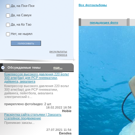
Все фотоальбомы
Да, на Пхи-Пхи
Да, на Самуи
предыдущее фото
Да, на Ко Тао
Нет, не нырял
результаты
опроса
Обсуждаемые темы
еще...
Компрессор высокого давления 220 вольт
300 атм(бар) для PCP пневматики,
дайвинга, акваланга
Компрессор высокого давления 220 вольт
300 атм(бар) для PCP пневматики,
дайвинга, пейнтбола, акваланга
электрический c...
прикреплено фото/видео: 2 шт.
18.02.2022 16:58
Hobie
Раскрутка сайта статьями | Заказать
статейное продвижение
Принимаю заказы...
27.07.2021 11:54
Ewsdea