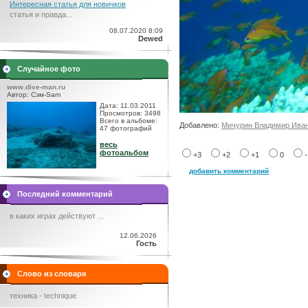
Интересная статья для новичков
статья и правда...
08.07.2020 8:09
Dewed
Случайное фото
www.dive-man.ru
Автор: Сэм-Sam
Дата: 11.03.2011
Просмотров: 3498
Всего в альбоме:
Добавлено:
Мичурин Владимир Ива
47 фотографий
весь
фотоальбом
+3
+2
+1
0
добавить комментарий
Последний комментарий
в каких играх действуют ...
12.06.2026
Гость
Слово из словаря
техника - technique