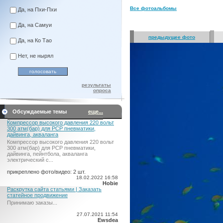
Все фотоальбомы
Да, на Пхи-Пхи
Да, на Самуи
предыдущее фото
Да, на Ко Тао
Нет, не нырял
результаты
опроса
Обсуждаемые темы
еще...
Компрессор высокого давления 220 вольт
300 атм(бар) для PCP пневматики,
дайвинга, акваланга
Компрессор высокого давления 220 вольт
300 атм(бар) для PCP пневматики,
дайвинга, пейнтбола, акваланга
электрический c...
прикреплено фото/видео: 2 шт.
18.02.2022 16:58
Hobie
Раскрутка сайта статьями | Заказать
статейное продвижение
Принимаю заказы...
27.07.2021 11:54
Ewsdea