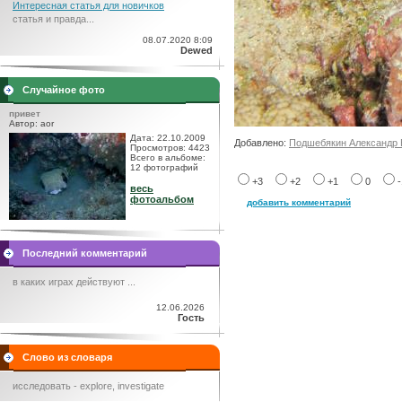
Интересная статья для новичков
статья и правда...
08.07.2020 8:09
Dewed
Случайное фото
привет
Автор: aor
Дата: 22.10.2009
Добавлено:
Подшебякин Александр 
Просмотров: 4423
Всего в альбоме:
12 фотографий
+3
+2
+1
0
весь
фотоальбом
добавить комментарий
Последний комментарий
в каких играх действуют ...
12.06.2026
Гость
Слово из словаря
исследовать - explore, investigate