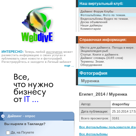
Наш виртуальный клуб:
Дайвинг Форум
Клубы
Фотоальбомы.
Фото по темам.
Видеоальбомы
Видео по темам.
Доска объявлений
Наши дайверы
Комментарии
Справочная информация:
Места для дайвинга.
Погода в мире.
Энциклопедия рыб
ИНТЕРЕСНО:
Теперь любой
инструктор
может
Статьи.
Книги о дайвинге.
разместить информацию о своих услугах и
Дайвинг словарь (3165 слов)
публиковать свои новости и фотографий.
Термины.
Знаки.
Регистрируйтесь и заходите в Личный кабинет
Оборудование
еще ...
Фотография
Муренка
Египет_2014 / Муренка
Автор:
dragonflay
Дата публикации:
25.10.2014 17:5
Дайвинг - опрос
Всего просмотров:
3161
Вы ныряли в Таиланде?
Все фотоальбомы пользователя drag
Да, на Пхукете
Все фотоальбомы