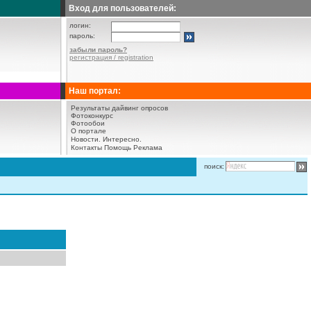
Вход для пользователей:
логин:
пароль:
забыли пароль?
регистрация / registration
Наш портал:
Результаты дайвинг опросов
Фотоконкурс
Фотообои
О портале
Новости.
Интересно.
Контакты
Помощь
Реклама
поиск: