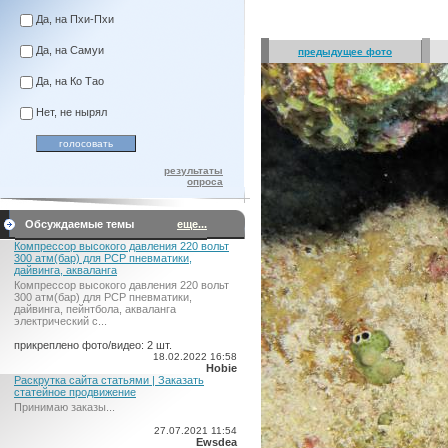
Да, на Пхи-Пхи
Да, на Самуи
предыдущее фото
Да, на Ко Тао
Нет, не нырял
результаты
опроса
Обсуждаемые темы
еще...
Компрессор высокого давления 220 вольт
300 атм(бар) для PCP пневматики,
дайвинга, акваланга
Компрессор высокого давления 220 вольт
300 атм(бар) для PCP пневматики,
дайвинга, пейнтбола, акваланга
электрический c...
прикреплено фото/видео: 2 шт.
18.02.2022 16:58
Hobie
Раскрутка сайта статьями | Заказать
статейное продвижение
Принимаю заказы...
27.07.2021 11:54
Ewsdea