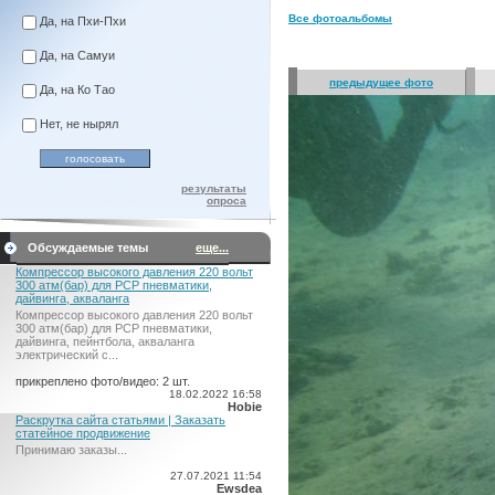
Все фотоальбомы
Да, на Пхи-Пхи
Да, на Самуи
предыдущее фото
Да, на Ко Тао
Нет, не нырял
результаты
опроса
Обсуждаемые темы
еще...
Компрессор высокого давления 220 вольт
300 атм(бар) для PCP пневматики,
дайвинга, акваланга
Компрессор высокого давления 220 вольт
300 атм(бар) для PCP пневматики,
дайвинга, пейнтбола, акваланга
электрический c...
прикреплено фото/видео: 2 шт.
18.02.2022 16:58
Hobie
Раскрутка сайта статьями | Заказать
статейное продвижение
Принимаю заказы...
27.07.2021 11:54
Ewsdea