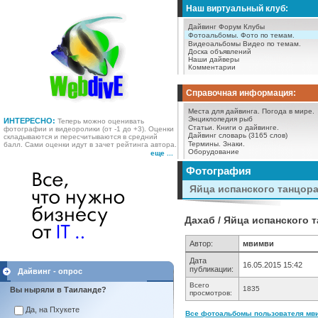
Наш виртуальный клуб:
Дайвинг Форум
Клубы
Фотоальбомы.
Фото по темам.
Видеоальбомы
Видео по темам.
Доска объявлений
Наши дайверы
Комментарии
Справочная информация:
Места для дайвинга.
Погода в мире.
Энциклопедия рыб
ИНТЕРЕСНО:
Теперь можно оценивать
Статьи.
Книги о дайвинге.
фотографии и видеоролики (от -1 до +3). Оценки
Дайвинг словарь (3165 слов)
складываются и пересчитываются в средний
Термины.
Знаки.
балл. Сами оценки идут в зачет рейтинга автора.
Оборудование
еще ...
Фотография
Яйца испанского танцор
Дахаб / Яйца испанского 
Автор:
мвимви
Дата
16.05.2015 15:42
публикации:
Дайвинг - опрос
Всего
1835
Вы ныряли в Таиланде?
просмотров:
Да, на Пхукете
Все фотоальбомы пользователя мви