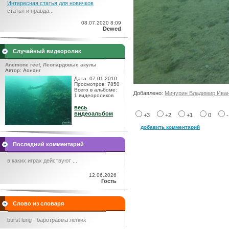
Интересная статья для новичков
статья и правда...
08.07.2020 8:09
Dewed
Случайный видеоролик
Anemone reef, Леопардовые акулы
Автор: Аонанг
Дата: 07.01.2010
Просмотров: 7850
Всего в альбоме:
Добавлено:
Мичурин Владимир Ива
1 видеороликов
весь
видеоальбом
+3
+2
+1
0
добавить комментарий
Последний комментарий
в каких играх действуют ...
12.06.2026
Гость
Слово из словаря
burst lung - баротравма легких