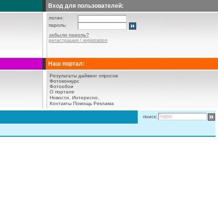
Вход для пользователей:
логин:
пароль:
забыли пароль?
регистрация / registration
Наш портал:
Результаты дайвинг опросов
Фотоконкурс
Фотообои
О портале
Новости.
Интересно.
Контакты
Помощь
Реклама
поиск: