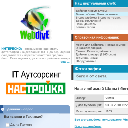
Наш виртуальный клуб:
Дайвинг Форум
Клубы
Фотоальбомы.
Фото по темам.
Видеоальбомы
Видео по темам.
Доска объявлений
Наши дайверы
Комментарии
Справочная информация:
Места для дайвинга.
Погода в мире.
Энциклопедия рыб
ИНТЕРЕСНО:
Теперь можно оценивать
Статьи.
Книги о дайвинге.
фотографии и видеоролики (от -1 до +3). Оценки
Дайвинг словарь (3165 слов)
складываются и пересчитываются в средний
Термины.
Знаки.
балл. Сами оценки идут в зачет рейтинга автора.
Оборудование
еще ...
Фотография
бегом от света
Наш любимый Шарм / бего
Автор:
Vintik
Дата публикации:
04.04.2018 16:2
Дайвинг - опрос
Всего просмотров:
1105
Вы ныряли в Таиланде?
Все фотоальбомы пользователя Vinti
Да, на Пхукете
Все фотоальбомы