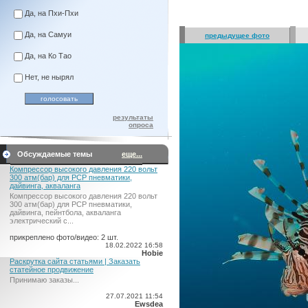
Да, на Пхи-Пхи
Да, на Самуи
предыдущее фото
Да, на Ко Тао
Нет, не нырял
результаты
опроса
Обсуждаемые темы
еще...
Компрессор высокого давления 220 вольт
300 атм(бар) для PCP пневматики,
дайвинга, акваланга
Компрессор высокого давления 220 вольт
300 атм(бар) для PCP пневматики,
дайвинга, пейнтбола, акваланга
электрический c...
прикреплено фото/видео: 2 шт.
18.02.2022 16:58
Hobie
Раскрутка сайта статьями | Заказать
статейное продвижение
Принимаю заказы...
27.07.2021 11:54
Ewsdea