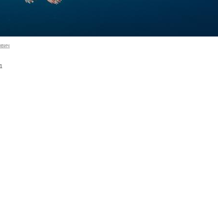
ович
-1