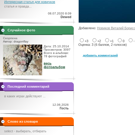
Интересная статья для новичков
статья и правда...
08.07.2020 8:09
Dewed
Добавлено:
Новиков Виталий Борис
Случайное фото
Скорпена
+3
+2
+1
0
Автор: dragonflay
Оценка: 3 (6 баллов, 2 голосов)
Дата: 25.10.2014
Просмотров: 3097
Всего в альбоме:
добавить комментарий
78 фотографий
весь
фотоальбом
Последний комментарий
в каких играх действуют ...
12.06.2026
Гость
Слово из словаря
selесt - выбирать, отбирать