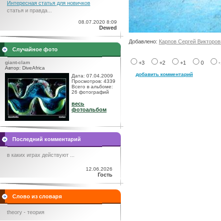
Интересная статья для новичков
статья и правда...
08.07.2020 8:09
Dewed
Добавлено:
Карпов Сергей Викторов
Случайное фото
giant-clam
+3
+2
+1
0
Автор: DiveAfrica
добавить комментарий
Дата: 07.04.2009
Просмотров: 4339
Всего в альбоме:
26 фотографий
весь
фотоальбом
Последний комментарий
в каких играх действуют ...
12.06.2026
Гость
Слово из словаря
theory - теория