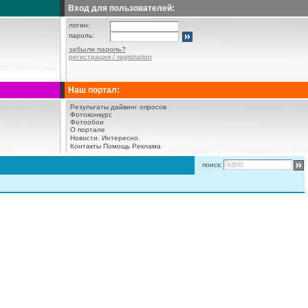
Вход для пользователей:
логин:
пароль:
забыли пароль?
регистрация / registration
Наш портал:
Результаты дайвинг опросов
Фотоконкурс
Фотообои
О портале
Новости.
Интересно.
Контакты
Помощь
Реклама
поиск: