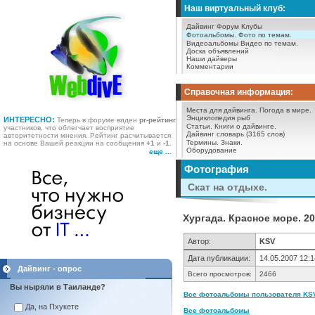
Наш виртуальный клуб:
Дайвинг Форум
Клубы
Фотоальбомы.
Фото по темам.
Видеоальбомы
Видео по темам.
Доска объявлений
Наши дайверы
Комментарии
Справочная информация:
Места для дайвинга.
Погода в мире.
Энциклопедия рыб
ИНТЕРЕСНО:
Теперь в форуме виден
pr-рейтинг
Статьи.
Книги о дайвинге.
участников, что облегчает восприятие
Дайвинг словарь (3165 слов)
авторитетности мнения. Рейтинг расчитывается
Термины.
Знаки.
на основе Вашей реакции на сообщения
+1
и
-1
.
Оборудование
еще ...
Фотография
Скат на отдыхе.
Хургада. Красное море. 20
Автор:
KSV
Дата публикации:
14.05.2007 12:1
Дайвинг - опрос
Всего просмотров:
2466
Вы ныряли в Таиланде?
Все фотоальбомы пользователя KSV
Да, на Пхукете
Все фотоальбомы