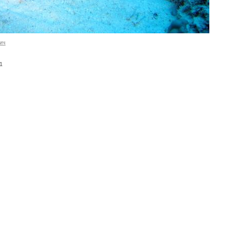
ич
-1