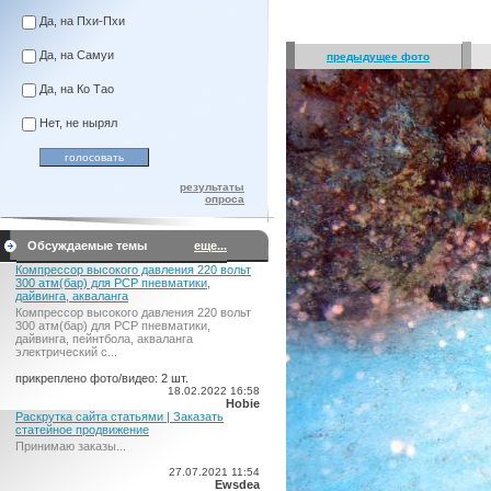
Да, на Пхи-Пхи
Да, на Самуи
предыдущее фото
Да, на Ко Тао
Нет, не нырял
результаты
опроса
Обсуждаемые темы
еще...
Компрессор высокого давления 220 вольт
300 атм(бар) для PCP пневматики,
дайвинга, акваланга
Компрессор высокого давления 220 вольт
300 атм(бар) для PCP пневматики,
дайвинга, пейнтбола, акваланга
электрический c...
прикреплено фото/видео: 2 шт.
18.02.2022 16:58
Hobie
Раскрутка сайта статьями | Заказать
статейное продвижение
Принимаю заказы...
27.07.2021 11:54
Ewsdea