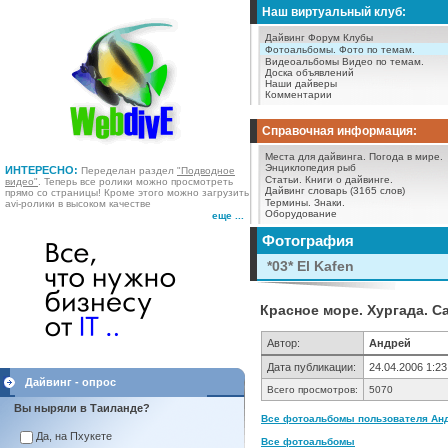
Наш виртуальный клуб:
Дайвинг Форум
Клубы
Фотоальбомы.
Фото по темам.
Видеоальбомы
Видео по темам.
Доска объявлений
Наши дайверы
Комментарии
Справочная информация:
Места для дайвинга.
Погода в мире.
Энциклопедия рыб
ИНТЕРЕСНО:
Переделан раздел
"Подводное
Статьи.
Книги о дайвинге.
видео"
. Теперь все ролики можно просмотреть
Дайвинг словарь (3165 слов)
прямо со страницы! Кроме этого можно загрузить
Термины.
Знаки.
avi-ролики в высоком качестве
Оборудование
еще ...
Фотография
*03* El Kafen
Красное море. Хургада. Саф
Автор:
Андрей
Дата публикации:
24.04.2006 1:23
Дайвинг - опрос
Всего просмотров:
5070
Вы ныряли в Таиланде?
Все фотоальбомы пользователя Анд
Да, на Пхукете
Все фотоальбомы