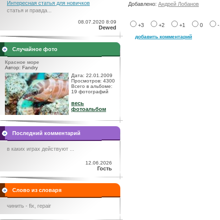
Интересная статья для новичков
Добавлено:
Андрей Лобанов
статья и правда...
08.07.2020 8:09
+3
+2
+1
0
Dewed
добавить комментарий
Случайное фото
Красное море
Автор: Fandry
Дата: 22.01.2009
Просмотров: 4300
Всего в альбоме:
19 фотографий
весь
фотоальбом
Последний комментарий
в каких играх действуют ...
12.06.2026
Гость
Слово из словаря
чинить - fix, repair