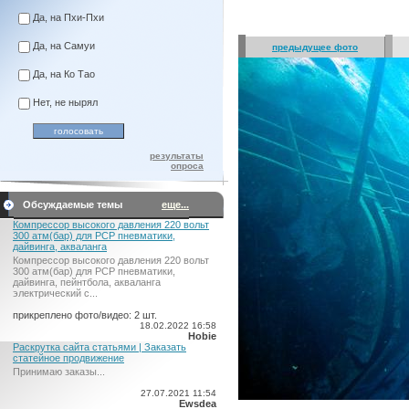
Да, на Пхи-Пхи
Да, на Самуи
предыдущее фото
Да, на Ко Тао
Нет, не нырял
результаты
опроса
Обсуждаемые темы
еще...
Компрессор высокого давления 220 вольт
300 атм(бар) для PCP пневматики,
дайвинга, акваланга
Компрессор высокого давления 220 вольт
300 атм(бар) для PCP пневматики,
дайвинга, пейнтбола, акваланга
электрический c...
прикреплено фото/видео: 2 шт.
18.02.2022 16:58
Hobie
Раскрутка сайта статьями | Заказать
статейное продвижение
Принимаю заказы...
27.07.2021 11:54
Ewsdea