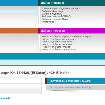
Дайвинг-бизнес:
Дайвинг клубы и дайвинг центры
Дайвинг Магазины
Дайвинг Журналы
Рейтинг сайтов (ТОП100)
Дайвинг поездки.
Яхты.
Инструкторы
Дайвинг-новости:
Новости дайвинг клубов и дайвинг центров
Новости дайвинг магазинов
Анонсы дайвинг журналов
Новости дайвинг ресурсов
Новости от инструкторов
Новости дайвинг поездок и яхт
ари Юг. 17.04.06 (El Kafen) / *03* El Kafen
фотография отнесена к темам:
Затонувшие корабли. Wreck diving
рей (48)