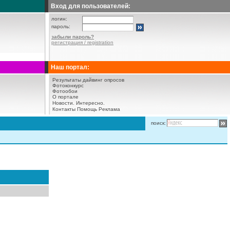
Вход для пользователей:
логин:
пароль:
забыли пароль?
регистрация / registration
Наш портал:
Результаты дайвинг опросов
Фотоконкурс
Фотообои
О портале
Новости.
Интересно.
Контакты
Помощь
Реклама
поиск: