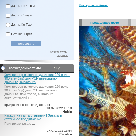
Все фотоальбомы
Да, на Пхи-Пхи
Да, на Самуи
предыдущее фото
Да, на Ко Тао
Нет, не нырял
результаты
опроса
Обсуждаемые темы
еще...
Компрессор высокого давления 220 вольт
300 атм(бар) для PCP пневматики,
дайвинга, акваланга
Компрессор высокого давления 220 вольт
300 атм(бар) для PCP пневматики,
дайвинга, пейнтбола, акваланга
электрический c...
прикреплено фото/видео: 2 шт.
18.02.2022 16:58
Hobie
Раскрутка сайта статьями | Заказать
статейное продвижение
Принимаю заказы...
27.07.2021 11:54
Ewsdea