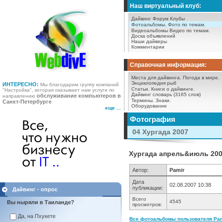
Наш виртуальный клуб:
Дайвинг Форум
Клубы
Фотоальбомы.
Фото по темам.
Видеоальбомы
Видео по темам.
Доска объявлений
Наши дайверы
Комментарии
Справочная информация:
Места для дайвинга.
Погода в мире.
Энциклопедия рыб
ИНТЕРЕСНО:
Мы благодарим группу компаний
Статьи.
Книги о дайвинге.
"Настройка", которая оказывает нам услуги по
Дайвинг словарь (3165 слов)
обслуживание компьютеров в
направлению
Термины.
Знаки.
Санкт-Петербурге
Оборудование
еще ...
Фотография
04 Хургада 2007
Хургада апрель&июль 2007
Автор:
Pamir
Дата
02.08.2007 10:38
публикации:
Дайвинг - опрос
Всего
4545
Вы ныряли в Таиланде?
просмотров:
Да, на Пхукете
Все фотоальбомы пользователя Pami