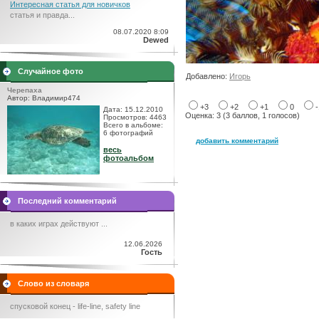
Интересная статья для новичков
статья и правда...
08.07.2020 8:09
Dewed
Случайное фото
Добавлено:
Игорь
Черепаха
Автор: Владимир474
+3
+2
+1
0
Дата: 15.12.2010
Оценка: 3 (3 баллов, 1 голосов)
Просмотров: 4463
Всего в альбоме:
6 фотографий
добавить комментарий
весь
фотоальбом
Последний комментарий
в каких играх действуют ...
12.06.2026
Гость
Слово из словаря
спусковой конец - life-line, safety line