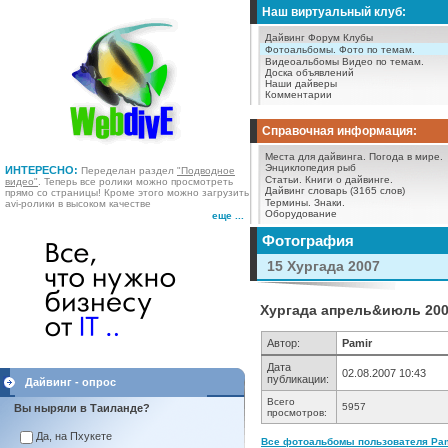
Наш виртуальный клуб:
Дайвинг Форум
Клубы
Фотоальбомы.
Фото по темам.
Видеоальбомы
Видео по темам.
Доска объявлений
Наши дайверы
Комментарии
Справочная информация:
Места для дайвинга.
Погода в мире.
Энциклопедия рыб
ИНТЕРЕСНО:
Переделан раздел
"Подводное
Статьи.
Книги о дайвинге.
видео"
. Теперь все ролики можно просмотреть
Дайвинг словарь (3165 слов)
прямо со страницы! Кроме этого можно загрузить
Термины.
Знаки.
avi-ролики в высоком качестве
Оборудование
еще ...
Фотография
15 Хургада 2007
Хургада апрель&июль 2007
Автор:
Pamir
Дата
02.08.2007 10:43
публикации:
Дайвинг - опрос
Всего
5957
Вы ныряли в Таиланде?
просмотров:
Да, на Пхукете
Все фотоальбомы пользователя Pami