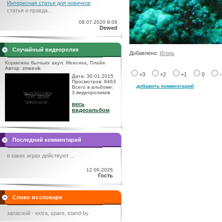
Интересная статья для новичков
статья и правда...
08.07.2020 8:09
Dewed
Случайный видеоролик
Добавлено:
Игорь
Кормежка бычьих акул. Мексика, Плайя
Автор: zmeevik
+3
+2
+1
0
Дата: 30.01.2015
Просмотров: 8463
добавить комментарий
Всего в альбоме:
3 видеороликов
весь
видеоальбом
Последний комментарий
в каких играх действуют ...
12.06.2026
Гость
Слово из словаря
запасной - extra, spare, stand-by