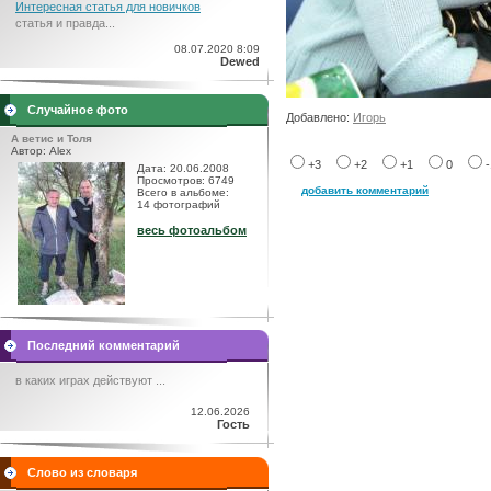
Интересная статья для новичков
статья и правда...
08.07.2020 8:09
Dewed
Случайное фото
Добавлено:
Игорь
А ветис и Толя
Автор: Alex
+3
+2
+1
0
Дата: 20.06.2008
Просмотров: 6749
добавить комментарий
Всего в альбоме:
14 фотографий
весь фотоальбом
Последний комментарий
в каких играх действуют ...
12.06.2026
Гость
Слово из словаря