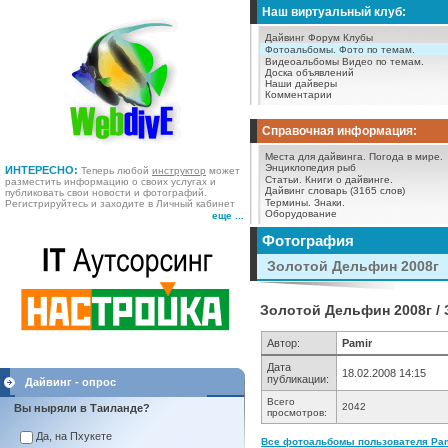
Наш виртуальный клуб:
Дайвинг Форум
Клубы
Фотоальбомы.
Фото по темам.
Видеоальбомы
Видео по темам.
Доска объявлений
Наши дайверы
Комментарии
Справочная информация:
Места для дайвинга.
Погода в мире.
Энциклопедия рыб
ИНТЕРЕСНО:
Теперь любой
инструктор
может
Статьи.
Книги о дайвинге.
разместить информацию о своих услугах и
Дайвинг словарь (3165 слов)
публиковать свои новости и фотографий.
Термины.
Знаки.
Регистрируйтесь и заходите в Личный кабинет
Оборудование
еще ...
Фотография
Золотой Дельфин 2008г
Золотой Дельфин 2008г /
Автор:
Pamir
Дата
18.02.2008 14:15
публикации:
Дайвинг - опрос
Всего
2042
Вы ныряли в Таиланде?
просмотров:
Да, на Пхукете
Все фотоальбомы пользователя Pami