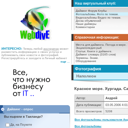
Наш виртуальный клуб:
Дайвинг Форум
Клубы
Фотоальбомы.
Фото по темам.
Видеоальбомы
Видео по темам.
Доска объявлений
Наши дайверы
Комментарии
Справочная информация:
Места для дайвинга.
Погода в мире.
Энциклопедия рыб
ИНТЕРЕСНО:
Теперь любой
инструктор
может
Статьи.
Книги о дайвинге.
разместить информацию о своих услугах и
Дайвинг словарь (3165 слов)
публиковать свои новости и фотографий.
Термины.
Знаки.
Регистрируйтесь и заходите в Личный кабинет
Оборудование
еще ...
Фотография
Наполеон
Красное море. Хургада. С
Автор:
Андрей
Дата публикации:
03.05.2006 4:01
Дайвинг - опрос
Всего просмотров:
5208
Вы ныряли в Таиланде?
Все фотоальбомы пользователя Анд
Да, на Пхукете
Все фотоальбомы