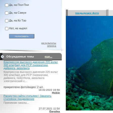
Да, на Пхи-Пхи
Да, на Самуи
предыдущее фото
Да, на Ко Тао
Нет, не нырял
результаты
опроса
Обсуждаемые темы
еще...
Компрессор высокого давления 220 вольт
300 атм(бар) для PCP пневматики,
дайвинга, акваланга
Компрессор высокого давления 220 вольт
300 атм(бар) для PCP пневматики,
дайвинга, пейнтбола, акваланга
электрический c...
прикреплено фото/видео: 2 шт.
18.02.2022 16:58
Hobie
Раскрутка сайта статьями | Заказать
статейное продвижение
Принимаю заказы...
27.07.2021 11:54
Ewsdea