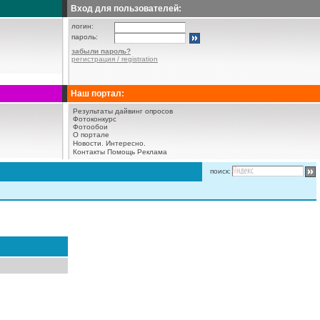
Вход для пользователей:
логин:
пароль:
забыли пароль?
регистрация / registration
Наш портал:
Результаты дайвинг опросов
Фотоконкурс
Фотообои
О портале
Новости.
Интересно.
Контакты
Помощь
Реклама
поиск: