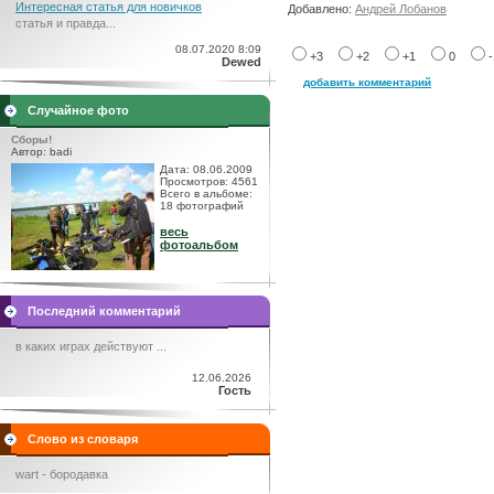
Интересная статья для новичков
Добавлено:
Андрей Лобанов
статья и правда...
08.07.2020 8:09
+3
+2
+1
0
Dewed
добавить комментарий
Случайное фото
Сборы!
Автор: badi
Дата: 08.06.2009
Просмотров: 4561
Всего в альбоме:
18 фотографий
весь
фотоальбом
Последний комментарий
в каких играх действуют ...
12.06.2026
Гость
Слово из словаря
wart - бородавка