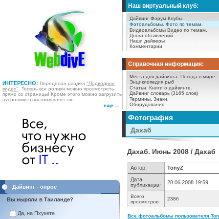
Наш виртуальный клуб:
Дайвинг Форум
Клубы
Фотоальбомы.
Фото по темам.
Видеоальбомы
Видео по темам.
Доска объявлений
Наши дайверы
Комментарии
Справочная информация:
Места для дайвинга.
Погода в мире.
Энциклопедия рыб
ИНТЕРЕСНО:
Переделан раздел
"Подводное
Статьи.
Книги о дайвинге.
видео"
. Теперь все ролики можно просмотреть
Дайвинг словарь (3165 слов)
прямо со страницы! Кроме этого можно загрузить
Термины.
Знаки.
avi-ролики в высоком качестве
Оборудование
еще ...
Фотография
Дахаб
Дахаб. Июнь 2008 / Дахаб
Автор:
TonyZ
Дата
28.06.2008 19:59
публикации:
Дайвинг - опрос
Всего
2386
Вы ныряли в Таиланде?
просмотров:
Да, на Пхукете
Все фотоальбомы пользователя Tony