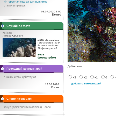
Интересная статья для новичков
статья и правда...
08.07.2020 8:09
Dewed
Случайное фото
пейзаж
Автор: Юрьевич
Дата: 23.10.2010
Просмотров: 3784
Всего в альбоме:
29 фотографий
весь
фотоальбом
Добавлено:
Последний комментарий
в каких играх действуют ...
+3
+2
+1
0
добавить комментарий
12.06.2026
Гость
Слово из словаря
конус (брюхоногий моллюск) - cone