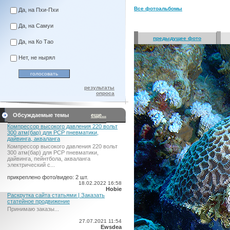
Все фотоальбомы
Да, на Пхи-Пхи
Да, на Самуи
предыдущее фото
Да, на Ко Тао
Нет, не нырял
результаты
опроса
Обсуждаемые темы
еще...
Компрессор высокого давления 220 вольт
300 атм(бар) для PCP пневматики,
дайвинга, акваланга
Компрессор высокого давления 220 вольт
300 атм(бар) для PCP пневматики,
дайвинга, пейнтбола, акваланга
электрический c...
прикреплено фото/видео: 2 шт.
18.02.2022 16:58
Hobie
Раскрутка сайта статьями | Заказать
статейное продвижение
Принимаю заказы...
27.07.2021 11:54
Ewsdea