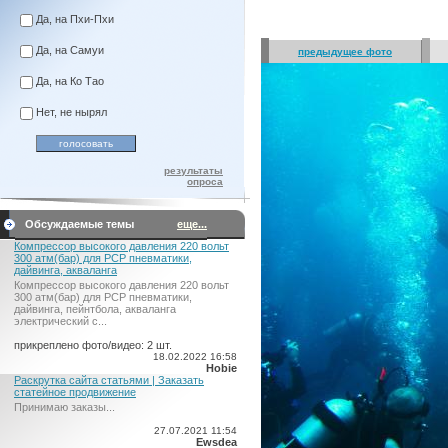
Да, на Пхи-Пхи
Да, на Самуи
предыдущее фото
Да, на Ко Тао
Нет, не нырял
результаты
опроса
Обсуждаемые темы
еще...
Компрессор высокого давления 220 вольт
300 атм(бар) для PCP пневматики,
дайвинга, акваланга
Компрессор высокого давления 220 вольт
300 атм(бар) для PCP пневматики,
дайвинга, пейнтбола, акваланга
электрический c...
прикреплено фото/видео: 2 шт.
18.02.2022 16:58
Hobie
Раскрутка сайта статьями | Заказать
статейное продвижение
Принимаю заказы...
27.07.2021 11:54
Ewsdea