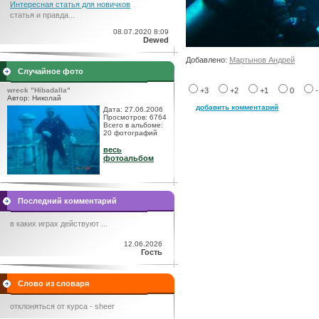
Интересная статья для новичков
статья и правда...
08.07.2020 8:09
Dewed
Добавлено:
Мартынов Андрей
Случайное фото
wreck "Hibadalla"
+3
+2
+1
0
Автор: Николай
добавить комментарий
Дата: 27.06.2006
Просмотров: 6764
Всего в альбоме:
20 фотографий
весь
фотоальбом
Последний комментарий
в каких играх действуют ...
12.06.2026
Гость
Слово из словаря
отклоняться от курса - sheer