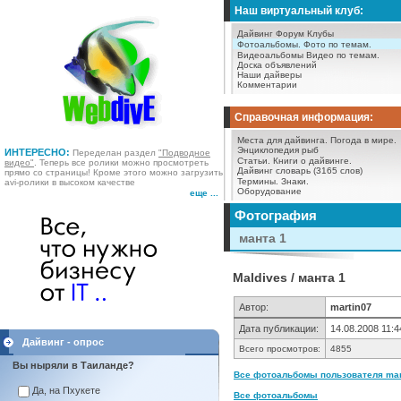
Наш виртуальный клуб:
Дайвинг Форум
Клубы
Фотоальбомы.
Фото по темам.
Видеоальбомы
Видео по темам.
Доска объявлений
Наши дайверы
Комментарии
Справочная информация:
Места для дайвинга.
Погода в мире.
Энциклопедия рыб
ИНТЕРЕСНО:
Переделан раздел
"Подводное
Статьи.
Книги о дайвинге.
видео"
. Теперь все ролики можно просмотреть
Дайвинг словарь (3165 слов)
прямо со страницы! Кроме этого можно загрузить
Термины.
Знаки.
avi-ролики в высоком качестве
Оборудование
еще ...
Фотография
манта 1
Maldives / манта 1
Автор:
martin07
Дата публикации:
14.08.2008 11:4
Дайвинг - опрос
Всего просмотров:
4855
Вы ныряли в Таиланде?
Все фотоальбомы пользователя mart
Да, на Пхукете
Все фотоальбомы