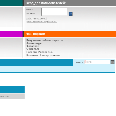
Вход для пользователей:
логин:
пароль:
забыли пароль?
регистрация / registration
Наш портал:
Результаты дайвинг опросов
Фотоконкурс
Фотообои
О портале
Новости.
Интересно.
Контакты
Помощь
Реклама
поиск:
ьяволы.