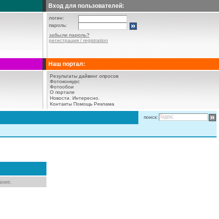
Вход для пользователей:
логин:
пароль:
забыли пароль?
регистрация / registration
Наш портал:
Результаты дайвинг опросов
Фотоконкурс
Фотообои
О портале
Новости.
Интересно.
Контакты
Помощь
Реклама
поиск:
ание.