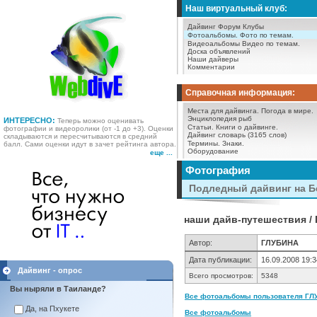
Наш виртуальный клуб:
Дайвинг Форум
Клубы
Фотоальбомы.
Фото по темам.
Видеоальбомы
Видео по темам.
Доска объявлений
Наши дайверы
Комментарии
Справочная информация:
Места для дайвинга.
Погода в мире.
Энциклопедия рыб
ИНТЕРЕСНО:
Теперь можно оценивать
Статьи.
Книги о дайвинге.
фотографии и видеоролики (от -1 до +3). Оценки
Дайвинг словарь (3165 слов)
складываются и пересчитываются в средний
Термины.
Знаки.
балл. Сами оценки идут в зачет рейтинга автора.
Оборудование
еще ...
Фотография
Подледный дайвинг на Б
наши дайв-путешествия /
Автор:
ГЛУБИНА
Дата публикации:
16.09.2008 19:3
Дайвинг - опрос
Всего просмотров:
5348
Вы ныряли в Таиланде?
Все фотоальбомы пользователя ГЛУ
Да, на Пхукете
Все фотоальбомы