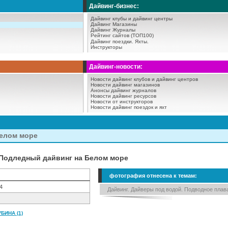
Дайвинг-бизнес:
Дайвинг клубы и дайвинг центры
Дайвинг Магазины
Дайвинг Журналы
Рейтинг сайтов (ТОП100)
Дайвинг поездки.
Яхты.
Инструкторы
Дайвинг-новости:
Новости дайвинг клубов и дайвинг центров
Новости дайвинг магазинов
Анонсы дайвинг журналов
Новости дайвинг ресурсов
Новости от инструкторов
Новости дайвинг поездок и яхт
елом море
 Подледный дайвинг на Белом море
фотография отнесена к темам:
4
Дайвинг. Дайверы под водой. Подводное плав
БИНА (1)