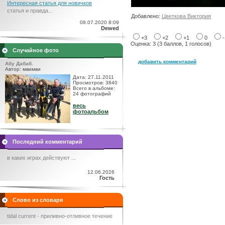
Интересная статья для новичков
статья и правда...
Добавлено:
Цветкова Виктория
08.07.2020 8:09
Dewed
+3
+2
+1
0
Оценка: 3 (3 баллов, 1 голосов)
Случайное фото
добавить комментарий
Абу Дабаб.
Автор: мвимви
Дата: 27.11.2011
Просмотров: 3840
Всего в альбоме:
24 фотографий
весь
фотоальбом
Последний комментарий
в каких играх действуют ...
12.06.2026
Гость
Слово из словаря
tidal current - приливно-отливное течение