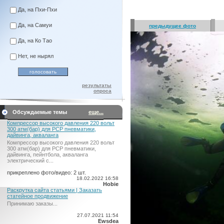
Да, на Пхи-Пхи
Да, на Самуи
предыдущее фото
Да, на Ко Тао
Нет, не нырял
результаты
опроса
Обсуждаемые темы
еще...
Компрессор высокого давления 220 вольт
300 атм(бар) для PCP пневматики,
дайвинга, акваланга
Компрессор высокого давления 220 вольт
300 атм(бар) для PCP пневматики,
дайвинга, пейнтбола, акваланга
электрический c...
прикреплено фото/видео: 2 шт.
18.02.2022 16:58
Hobie
Раскрутка сайта статьями | Заказать
статейное продвижение
Принимаю заказы...
27.07.2021 11:54
Ewsdea