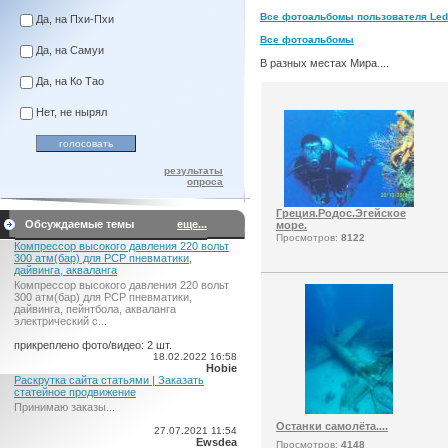
Все фотоальбомы пользователя Ledi
Да, на Пхи-Пхи
Все фотоальбомы
Да, на Самуи
В разных местах Мира....
Да, на Ко Тао
Нет, не нырял
результаты
опроса
Греция.Родос.Эгейское
Обсуждаемые темы
еще...
море.
Просмотров:
8122
Компрессор высокого давления 220 вольт
300 атм(бар) для PCP пневматики,
дайвинга, акваланга
Компрессор высокого давления 220 вольт
300 атм(бар) для PCP пневматики,
дайвинга, пейнтбола, акваланга
электрический c...
прикреплено фото/видео: 2 шт.
18.02.2022 16:58
Hobie
Раскрутка сайта статьями | Заказать
статейное продвижение
Принимаю заказы...
Останки самолёта....
27.07.2021 11:54
Ewsdea
Просмотров:
4148