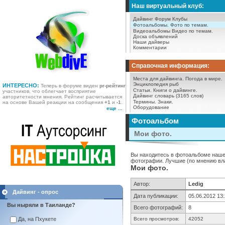
Наш виртуальный клуб:
Дайвинг Форум
Клубы
Фотоальбомы.
Фото по темам.
Видеоальбомы
Видео по темам.
Доска объявлений
Наши дайверы
Комментарии
Справочная информация:
Места для дайвинга.
Погода в мире.
Энциклопедия рыб
ИНТЕРЕСНО:
Теперь в форуме виден
pr-рейтинг
Статьи.
Книги о дайвинге.
участников, что облегчает восприятие
Дайвинг словарь (3165 слов)
авторитетности мнения. Рейтинг расчитывается
Термины.
Знаки.
на основе Вашей реакции на сообщения
+1
и
-1
.
Оборудование
еще ...
Фотоальбом
Мои фото.
Вы находитесь в фотоальбоме нашег
фотографии. Лучшие (по мнению вла
Мои фото.
Автор:
Ledig
Дайвинг - опрос
Дата публикации:
05.06.2012 13
Вы ныряли в Таиланде?
Всего фотографий:
8
Да, на Пхукете
Всего просмотров:
42052