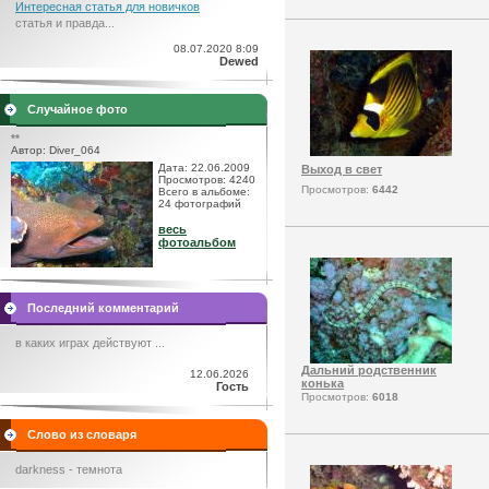
Интересная статья для новичков
статья и правда...
08.07.2020 8:09
Dewed
Случайное фото
**
Автор: Diver_064
Дата: 22.06.2009
Выход в свет
Просмотров: 4240
Просмотров:
6442
Всего в альбоме:
24 фотографий
весь
фотоальбом
Последний комментарий
в каких играх действуют ...
Дальний родственник
12.06.2026
конька
Гость
Просмотров:
6018
Слово из словаря
darkness - темнота