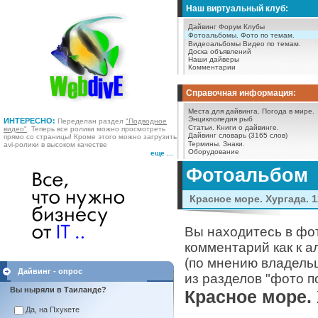
Наш виртуальный клуб:
Дайвинг Форум
Клубы
Фотоальбомы.
Фото по темам.
Видеоальбомы
Видео по темам.
Доска объявлений
Наши дайверы
Комментарии
Справочная информация:
Места для дайвинга.
Погода в мире.
Энциклопедия рыб
ИНТЕРЕСНО:
Переделан раздел
"Подводное
Статьи.
Книги о дайвинге.
видео"
. Теперь все ролики можно просмотреть
Дайвинг словарь (3165 слов)
прямо со страницы! Кроме этого можно загрузить
Термины.
Знаки.
avi-ролики в высоком качестве
Оборудование
еще ...
Фотоальбом
Красное море. Хургада. 12
Вы находитесь в фо
комментарий как к а
(по мнению владель
Дайвинг - опрос
из разделов "фото п
Вы ныряли в Таиланде?
Красное море. Х
Да, на Пхукете