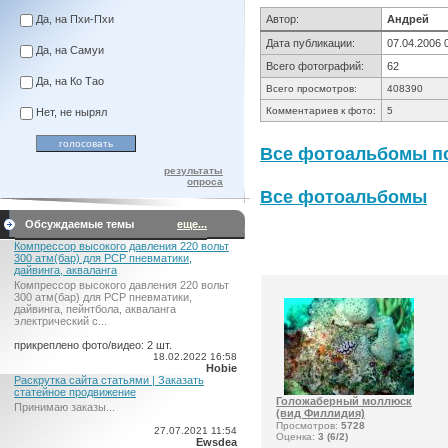
Да, на Пхи-Пхи
Автор:
Андрей
Дата публикации:
07.04.2006 
Да, на Самуи
Всего фотографий:
62
Да, на Ко Тао
Всего просмотров:
408390
Комментариев к фото:
5
Нет, не нырял
Все фотоальбомы по
результаты
опроса
Все фотоальбомы
Обсуждаемые темы
еще...
Компрессор высокого давления 220 вольт
300 атм(бар) для PCP пневматики,
дайвинга, акваланга
Компрессор высокого давления 220 вольт
300 атм(бар) для PCP пневматики,
дайвинга, пейнтбола, акваланга
электрический c...
прикреплено фото/видео: 2 шт.
18.02.2022 16:58
Hobie
Раскрутка сайта статьями | Заказать
статейное продвижение
Голожаберный моллюск
Принимаю заказы...
(вид Филлидия)
Просмотров:
5728
27.07.2021 11:54
Оценка:
3 (6/2)
Ewsdea