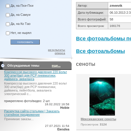
Да, на Пхи-Пхи
Автор:
zmeevik
Дата публикации:
06.10.2013 2:3
Да, на Самуи
Всего фотографий:
58
Да, на Ко Тао
Всего просмотров:
166176
Нет, не нырял
Все фотоальбомы по
результаты
Все фотоальбомы
опроса
сеноты
Обсуждаемые темы
еще...
Компрессор высокого давления 220 вольт
300 атм(бар) для PCP пневматики,
дайвинга, акваланга
Компрессор высокого давления 220 вольт
300 атм(бар) для PCP пневматики,
дайвинга, пейнтбола, акваланга
электрический c...
прикреплено фото/видео: 2 шт.
18.02.2022 16:58
Hobie
Раскрутка сайта статьями | Заказать
статейное продвижение
Принимаю заказы...
Мексиканские сеноты
Просмотров:
3124
27.07.2021 11:54
Ewsdea