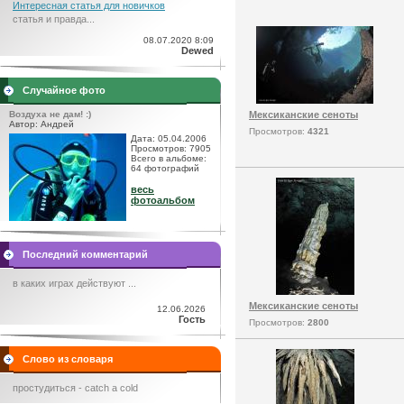
Интересная статья для новичков
статья и правда...
08.07.2020 8:09
Dewed
Случайное фото
Воздуха не дам! :)
Мексиканские сеноты
Автор: Андрей
Просмотров:
4321
Дата: 05.04.2006
Просмотров: 7905
Всего в альбоме:
64 фотографий
весь
фотоальбом
Последний комментарий
в каких играх действуют ...
Мексиканские сеноты
12.06.2026
Гость
Просмотров:
2800
Слово из словаря
простудиться - catch a cold