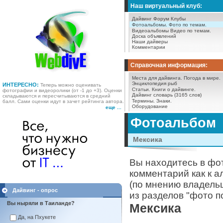
Наш виртуальный клуб:
Дайвинг Форум
Клубы
Фотоальбомы.
Фото по темам.
Видеоальбомы
Видео по темам.
Доска объявлений
Наши дайверы
Комментарии
Справочная информация:
Места для дайвинга.
Погода в мире.
Энциклопедия рыб
ИНТЕРЕСНО:
Теперь можно оценивать
Статьи.
Книги о дайвинге.
фотографии и видеоролики (от -1 до +3). Оценки
Дайвинг словарь (3165 слов)
складываются и пересчитываются в средний
Термины.
Знаки.
балл. Сами оценки идут в зачет рейтинга автора.
Оборудование
еще ...
Фотоальбом
Мексика
Вы находитесь в фо
комментарий как к а
(по мнению владель
Дайвинг - опрос
из разделов "фото п
Вы ныряли в Таиланде?
Мексика
Да, на Пхукете