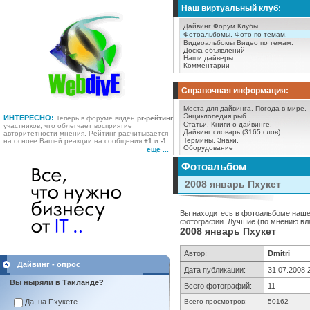
Наш виртуальный клуб:
Дайвинг Форум
Клубы
Фотоальбомы.
Фото по темам.
Видеоальбомы
Видео по темам.
Доска объявлений
Наши дайверы
Комментарии
Справочная информация:
Места для дайвинга.
Погода в мире.
Энциклопедия рыб
ИНТЕРЕСНО:
Теперь в форуме виден
pr-рейтинг
Статьи.
Книги о дайвинге.
участников, что облегчает восприятие
Дайвинг словарь (3165 слов)
авторитетности мнения. Рейтинг расчитывается
Термины.
Знаки.
на основе Вашей реакции на сообщения
+1
и
-1
.
Оборудование
еще ...
Фотоальбом
2008 январь Пхукет
Вы находитесь в фотоальбоме нашег
фотографии. Лучшие (по мнению вла
2008 январь Пхукет
Автор:
Dmitri
Дайвинг - опрос
Дата публикации:
31.07.2008 
Вы ныряли в Таиланде?
Всего фотографий:
11
Да, на Пхукете
Всего просмотров:
50162