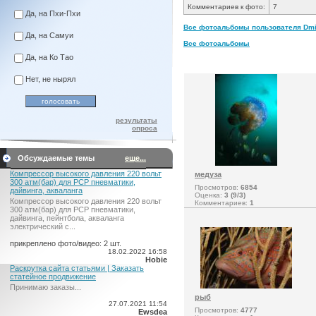
Комментариев к фото:
7
Да, на Пхи-Пхи
Все фотоальбомы пользователя Dmitr
Да, на Самуи
Все фотоальбомы
Да, на Ко Тао
Нет, не нырял
результаты
опроса
Обсуждаемые темы
еще...
Компрессор высокого давления 220 вольт
медуза
300 атм(бар) для PCP пневматики,
Просмотров:
6854
дайвинга, акваланга
Оценка:
3 (9/3)
Компрессор высокого давления 220 вольт
Комментариев:
1
300 атм(бар) для PCP пневматики,
дайвинга, пейнтбола, акваланга
электрический c...
прикреплено фото/видео: 2 шт.
18.02.2022 16:58
Hobie
Раскрутка сайта статьями | Заказать
статейное продвижение
Принимаю заказы...
рыб
27.07.2021 11:54
Просмотров:
4777
Ewsdea