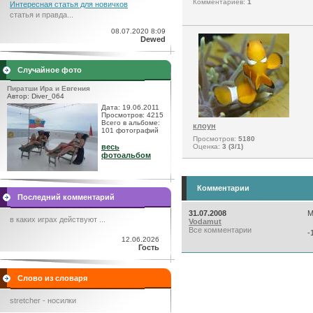
Комментариев:
1
Интересная статья для новичков
статья и правда...
08.07.2020 8:09
Dewed
Случайное фото
Пиратши Ира и Евгения
Автор: Diver_064
Дата: 19.06.2011
Просмотров: 4215
Всего в альбоме:
клоун
101 фотографий
Просмотров:
5180
весь
Оценка:
3 (3/1)
фотоальбом
Комментарии
Последний комментарий
31.07.2008
М
в каких играх действуют ...
Vodamut
Все комментарии
-
12.06.2026
Гость
Слово из словаря
stretcher - носилки