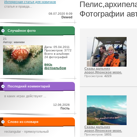
Пелис,архипела
Интересная статья для новичков
статья и правда...
Фотографии авт
08.07.2020 8:09
Dewed
Случайное фото
21
Автор: мвимви
Дата: 05.04.2011
Просмотров: 3772
Всего в альбоме:
24 фотографий
весь
фотоальбом
Сказы дальних
дорог,Японское море.
Просмотров:
4223
Последний комментарий
в каких играх действуют ...
12.06.2026
Гость
Слово из словаря
Сказы дальних
дорог,Японское море.
rectangular - прямоугольный
Просмотров:
1831