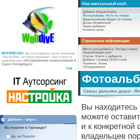
Наш виртуальный клуб:
Дайвинг Форум
Клубы
Фотоальбомы.
Фото по темам.
Видеоальбомы
Видео по темам.
Доска объявлений
Наши дайверы
Комментарии
Справочная информация:
Места для дайвинга.
Погода в мире.
Энциклопедия рыб
ИНТЕРЕСНО:
Мы благодарим группу компаний
Статьи.
Книги о дайвинге.
"Настройка", которая оказывает нам услуги по
Дайвинг словарь (3165 слов)
обслуживание компьютеров в
направлению
Термины.
Знаки.
Санкт-Петербурге
Оборудование
еще ...
Фотоаль
Сказы дальних дорог -Яп
Вы находитесь 
можете оставит
Дайвинг - опрос
и к конкретной
Вы ныряли в Таиланде?
владельцев пор
Да, на Пхукете