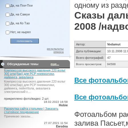
одному из разд
Да, на Пхи-Пхи
Сказы дал
Да, на Самуи
2008 /надв
Да, на Ко Тао
Нет, не нырял
Автор:
Vodamut
результаты
Дата публикации:
10.11.2008 11:
опроса
Всего фотографий:
47
Обсуждаемые темы
еще...
Всего просмотров:
94588
Компрессор высокого давления 220 вольт
300 атм(бар) для PCP пневматики,
дайвинга, акваланга
Все фотоальбо
Компрессор высокого давления 220 вольт
300 атм(бар) для PCP пневматики,
дайвинга, пейнтбола, акваланга
электрический c...
Все фотоальб
прикреплено фото/видео: 2 шт.
18.02.2022 16:58
Hobie
Раскрутка сайта статьями | Заказать
Фотоальбом рас
статейное продвижение
Принимаю заказы...
залива Пасьет
27.07.2021 11:54
Ewsdea