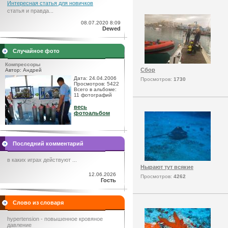
Интересная статья для новичков
статья и правда...
08.07.2020 8:09
Dewed
Случайное фото
Компрессоры
Сбор
Автор: Андрей
Дата: 24.04.2006
Просмотров:
1730
Просмотров: 5422
Всего в альбоме:
11 фотографий
весь
фотоальбом
Последний комментарий
в каких играх действуют ...
Нырают тут всякие
12.06.2026
Просмотров:
4262
Гость
Слово из словаря
hypertension - повышенное кровяное
давление