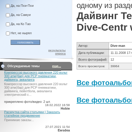
одному из разд
Да, на Пхи-Пхи
Дайвинг Те
Да, на Самуи
Dive-Centr
Да, на Ко Тао
Нет, не нырял
Автор:
Dive-man
результаты
Дата публикации:
11.11.2008 17:
опроса
Всего фотографий:
12
Обсуждаемые темы
еще...
Всего просмотров:
39964
Компрессор высокого давления 220 вольт
300 атм(бар) для PCP пневматики,
дайвинга, акваланга
Все фотоальбом
Компрессор высокого давления 220 вольт
300 атм(бар) для PCP пневматики,
дайвинга, пейнтбола, акваланга
электрический c...
Все фотоальб
прикреплено фото/видео: 2 шт.
18.02.2022 16:58
Hobie
Раскрутка сайта статьями | Заказать
статейное продвижение
Принимаю заказы...
27.07.2021 11:54
Ewsdea