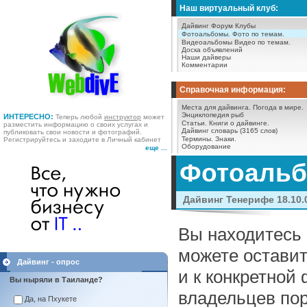
Наш виртуальный клуб:
Дайвинг Форум
Клубы
Фотоальбомы.
Фото по темам.
Видеоальбомы
Видео по темам.
Доска объявлений
Наши дайверы
Комментарии
Справочная информация:
Места для дайвинга.
Погода в мире.
Энциклопедия рыб
ИНТЕРЕСНО:
Теперь любой
инструктор
может
Статьи.
Книги о дайвинге.
разместить информацию о своих услугах и
Дайвинг словарь (3165 слов)
публиковать свои новости и фотографий.
Термины.
Знаки.
Регистрируйтесь и заходите в Личный кабинет
Оборудование
еще ...
Фотоаль
Дайвинг Тенерифе 18.10.0
Вы находитесь 
можете оставит
Дайвинг - опрос
и к конкретной
Вы ныряли в Таиланде?
владельцев пор
Да, на Пхукете