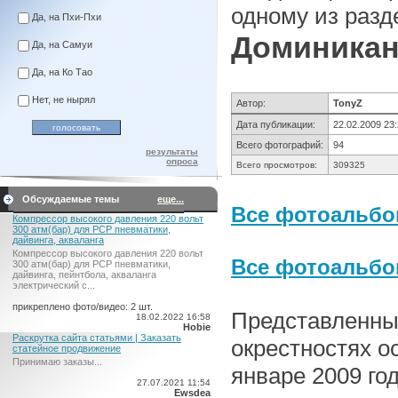
одному из разд
Да, на Пхи-Пхи
Доминикан
Да, на Самуи
Да, на Ко Тао
Нет, не нырял
Автор:
TonyZ
Дата публикации:
22.02.2009 23
Всего фотографий:
94
результаты
опроса
Всего просмотров:
309325
Обсуждаемые темы
еще...
Все фотоальбо
Компрессор высокого давления 220 вольт
300 атм(бар) для PCP пневматики,
дайвинга, акваланга
Компрессор высокого давления 220 вольт
Все фотоальб
300 атм(бар) для PCP пневматики,
дайвинга, пейнтбола, акваланга
электрический c...
прикреплено фото/видео: 2 шт.
Представленны
18.02.2022 16:58
Hobie
Раскрутка сайта статьями | Заказать
окрестностях о
статейное продвижение
Принимаю заказы...
январе 2009 го
27.07.2021 11:54
Ewsdea