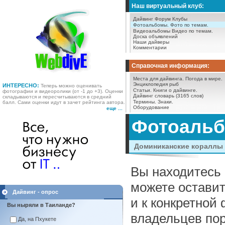
Наш виртуальный клуб:
Дайвинг Форум
Клубы
Фотоальбомы.
Фото по темам.
Видеоальбомы
Видео по темам.
Доска объявлений
Наши дайверы
Комментарии
Справочная информация:
Места для дайвинга.
Погода в мире.
Энциклопедия рыб
ИНТЕРЕСНО:
Теперь можно оценивать
Статьи.
Книги о дайвинге.
фотографии и видеоролики (от -1 до +3). Оценки
Дайвинг словарь (3165 слов)
складываются и пересчитываются в средний
Термины.
Знаки.
балл. Сами оценки идут в зачет рейтинга автора.
Оборудование
еще ...
Фотоаль
Доминиканские кораллы
Вы находитесь 
можете оставит
Дайвинг - опрос
и к конкретной
Вы ныряли в Таиланде?
владельцев пор
Да, на Пхукете