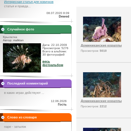
Интересная статья для новичков
статья и правда...
08.07.2020 8:09
Dewed
Случайное фото
Крылатка
Автор: malktan
Дата: 22.10.2009
Доминиканские кораллы
Просмотров: 5276
Просмотров:
5010
Всего в альбоме:
30 фотографий
весь
фотоальбом
Последний комментарий
в каких играх действуют ...
Доминиканские кораллы
12.06.2026
Гость
Просмотров:
2212
Слово из словаря
nаре - затылок